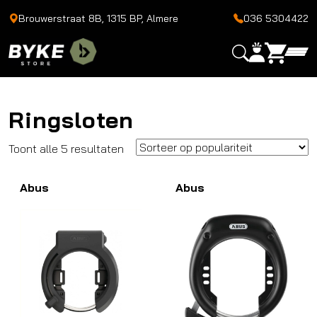
Brouwerstraat 8B, 1315 BP, Almere
036 5304422
Ringsloten
Gesorteerd
Toont alle 5 resultaten
op
Abus
populariteit
Abus