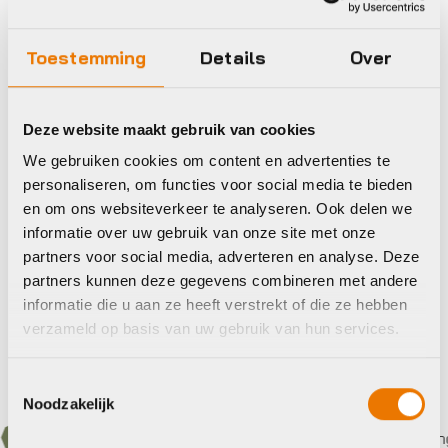
Toestemming
Details
Over
Ringsloten
Deze website maakt gebruik van cookies
Axa SLOT RING
We gebruiken cookies om content en advertenties te
IMENSO LARGE ZW
personaliseren, om functies voor social media te bieden
€
55,95
en om ons websiteverkeer te analyseren. Ook delen we
Beschikbaar op nabestelling
informatie over uw gebruik van onze site met onze
partners voor social media, adverteren en analyse. Deze
partners kunnen deze gegevens combineren met andere
informatie die u aan ze heeft verstrekt of die ze hebben
verzameld op basis van uw gebruik van hun services.
Toestemmingsselectie
Noodzakelijk
Bezorgd door heel Nederland
Gratis
verzending v