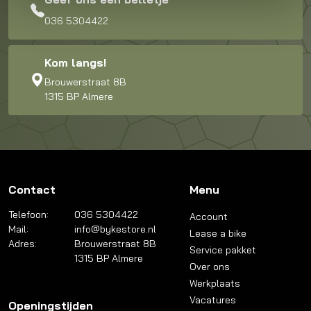
036 5304422
Kom langs!
Brouwerstraat 8B
1315 BP Almere
Contact
Menu
Telefoon:
036 5304422
Account
Mail:
info@bykestore.nl
Lease a bike
Adres:
Brouwerstraat 8B
Service pakket
1315 BP Almere
Over ons
Werkplaats
Vacatures
Openingstijden