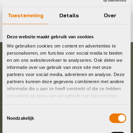
Toestemming
Details
Over
Deze website maakt gebruik van cookies
We gebruiken cookies om content en advertenties te
personaliseren, om functies voor social media te bieden
Graag in contact komen?
en om ons websiteverkeer te analyseren. Ook delen we
informatie over uw gebruik van onze site met onze
partners voor social media, adverteren en analyse. Deze
Wij staan voor je klaar! Neem contact op via de
partners kunnen deze gegevens combineren met andere
onderstaande gegevens.
informatie die u aan ze heeft verstrekt of die ze hebben
verzameld op basis van uw gebruik van hun services.
Stuur ons een e-mail
info@bykestore.nl
Toestemmingsselectie
Noodzakelijk
Geef ons een belletje