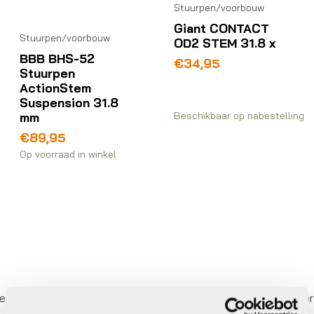
Stuurpen/voorbouw
Giant CONTACT
Stuurpen/voorbouw
OD2 STEM 31.8 x
BBB BHS-52
€
34,95
Stuurpen
ActionStem
Suspension 31.8
mm
Beschikbaar op nabestelling
€
89,95
Op voorraad in winkel
r betalen,
0%
rente
Eigen werkplaats met gecertifi