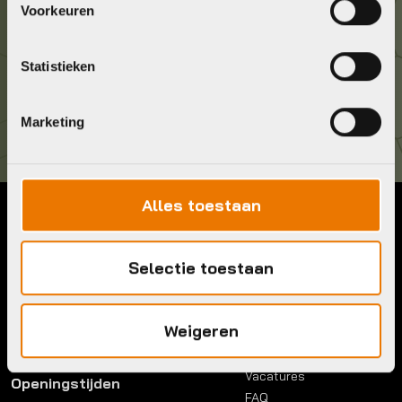
Voorkeuren
036 5304422
Statistieken
Kom langs!
Brouwerstraat 8B
1315 BP Almere
Marketing
Alles toestaan
Contact
Menu
Selectie toestaan
Telefoon:
036 5304422
Account
Mail:
info@bykestore.nl
Lease a bike
Adres:
Brouwerstraat 8B
Service pakket
1315 BP Almere
Weigeren
Over ons
Werkplaats
Vacatures
Openingstijden
FAQ