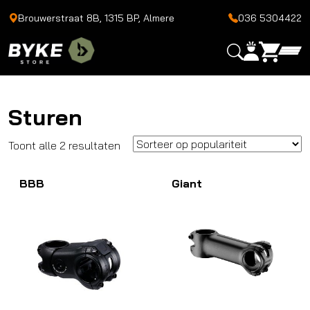
Brouwerstraat 8B, 1315 BP, Almere
036 5304422
Sturen
Gesorteerd
Toont alle 2 resultaten
op
BBB
populariteit
Giant