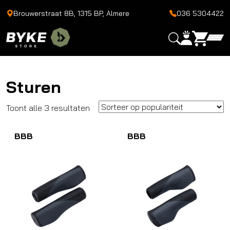
Brouwerstraat 8B, 1315 BP, Almere
036 5304422
Sturen
Gesorteerd
Toont alle 3 resultaten
op
BBB
populariteit
BBB