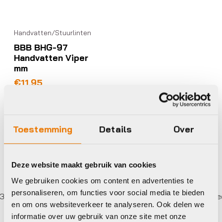
Handvatten/Stuurlinten
BBB BHG-97
Handvatten Viper
mm
€
11,95
Op voorraad in winkel
Toestemming
Details
Over
Deze website maakt gebruik van cookies
We gebruiken cookies om content en advertenties te
personaliseren, om functies voor social media te bieden
keer betalen,
0%
rente
Eigen werkplaats met gecert
en om ons websiteverkeer te analyseren. Ook delen we
informatie over uw gebruik van onze site met onze