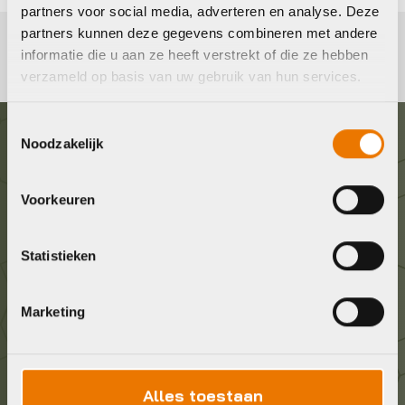
partners voor social media, adverteren en analyse. Deze
partners kunnen deze gegevens combineren met andere
informatie die u aan ze heeft verstrekt of die ze hebben
verzameld op basis van uw gebruik van hun services.
Toestemmingsselectie
Noodzakelijk
Graag in contact komen?
Voorkeuren
Wij staan voor je klaar! Neem contact op via de
onderstaande gegevens.
Statistieken
Stuur ons een e-mail
info@bykestore.nl
Marketing
Geef ons een belletje
Alles toestaan
036 5304422