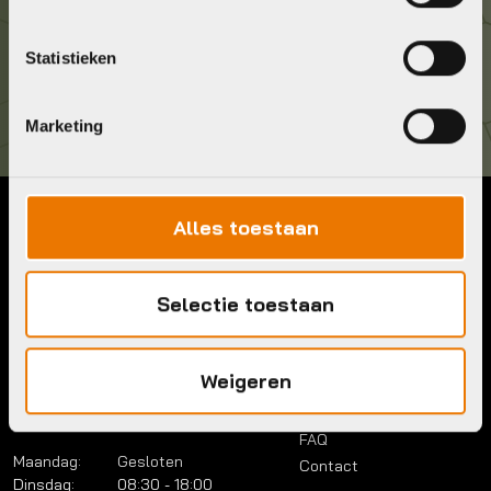
Kom langs!
Statistieken
Brouwerstraat 8B
1315 BP Almere
Marketing
Alles toestaan
Contact
Menu
Telefoon:
036 5304422
Account
Selectie toestaan
Mail:
info@bykestore.nl
Lease a bike
Adres:
Brouwerstraat 8B
Service pakket
1315 BP Almere
Over ons
Weigeren
Werkplaats
Vacatures
Openingstijden
FAQ
Maandag:
Gesloten
Contact
Dinsdag:
08:30 - 18:00