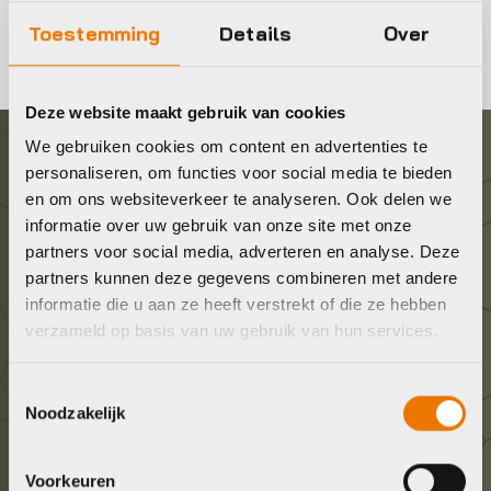
Toestemming
Details
Over
Deze website maakt gebruik van cookies
We gebruiken cookies om content en advertenties te
personaliseren, om functies voor social media te bieden
Graag in contact komen?
en om ons websiteverkeer te analyseren. Ook delen we
informatie over uw gebruik van onze site met onze
Wij staan voor je klaar! Neem contact op via de
partners voor social media, adverteren en analyse. Deze
onderstaande gegevens.
partners kunnen deze gegevens combineren met andere
informatie die u aan ze heeft verstrekt of die ze hebben
verzameld op basis van uw gebruik van hun services.
Stuur ons een e-mail
info@bykestore.nl
Toestemmingsselectie
Noodzakelijk
Geef ons een belletje
036 5304422
Voorkeuren