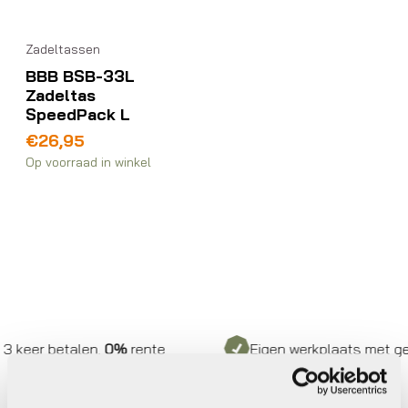
Zadeltassen
BBB BSB-33L
Zadeltas
SpeedPack L
€
26,95
Op voorraad in winkel
 keer betalen,
0%
rente
Eigen werkplaats met gecer