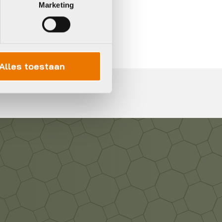
Marketing
In 3 keer betalen,
0%
rente
Alles toestaan