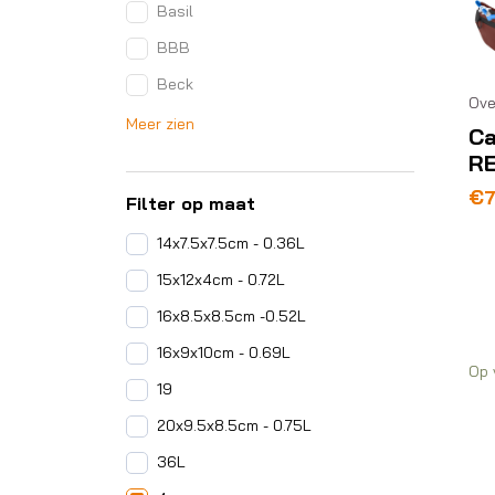
Basil
BBB
Beck
Ove
Meer zien
Ca
R
Oo
Hu
€
7
Filter op maat
pri
pri
wa
is:
14x7.5x7.5cm - 0.36L
€8
€7
15x12x4cm - 0.72L
16x8.5x8.5cm -0.52L
16x9x10cm - 0.69L
Op 
19
20x9.5x8.5cm - 0.75L
36L