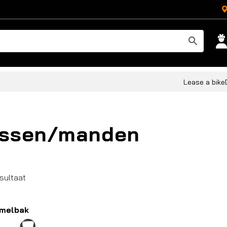
Lease a bike
assen/manden
esultaat
melbak