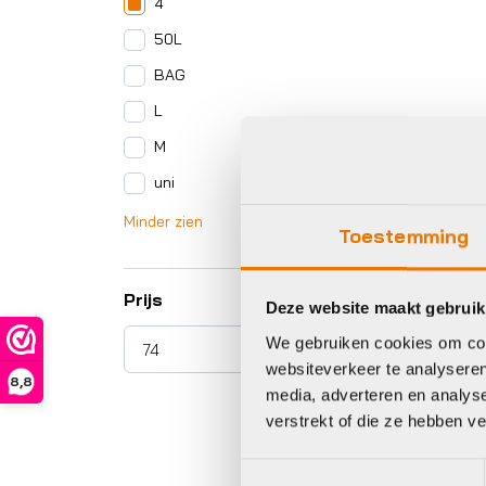
4
50L
BAG
L
M
uni
Minder zien
Toestemming
Prijs
Deze website maakt gebruik
We gebruiken cookies om cont
websiteverkeer te analyseren
8,8
media, adverteren en analys
verstrekt of die ze hebben v
Toestemmingsselectie