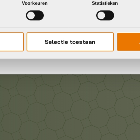
Voorkeuren
Statistieken
Gratis
verzending vanaf €50
neel
Selectie toestaan