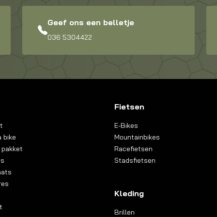
Geef ons een belletje
036 5304422
Fietsen
t
E-Bikes
 bike
Mountainbikes
 pakket
Racefietsen
ns
Stadsfietsen
aats
res
Kleding
t
Brillen