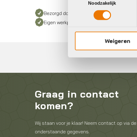
Noodzakelijk
Bezorgd door heel Nederland
Eigen werkplaats met gecertificeerd perso
Weigeren
Graag in contact
komen?
Wij staan voor je klaar! Neem contact op via de
onderstaande gegevens.