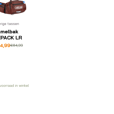
rige tassen
melbak
EPACK LR
rspronkelijke
idige
4,99
€
84,99
js
js
s:
4,99.
4,99.
voorraad in winkel