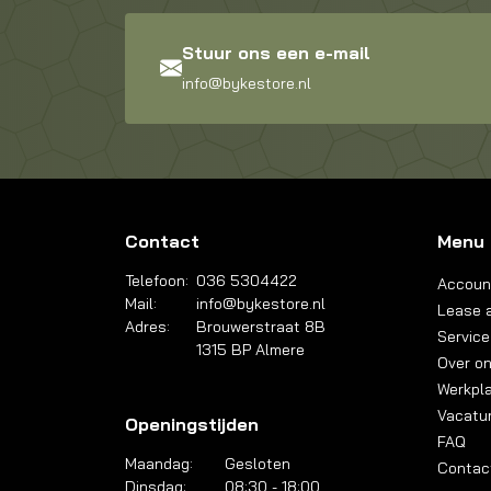
Stuur ons een e-mail
info@bykestore.nl
Contact
Menu
Telefoon:
036 5304422
Accoun
Mail:
info@bykestore.nl
Lease a
Adres:
Brouwerstraat 8B
Service
1315 BP Almere
Over o
Werkpl
Vacatu
Openingstijden
FAQ
Maandag:
Gesloten
Contac
Dinsdag:
08:30 - 18:00