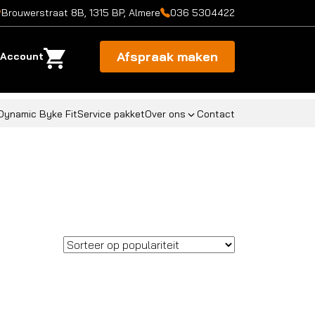
Brouwerstraat 8B, 1315 BP, Almere
036 5304422
Afspraak maken
Account
Dynamic Byke Fit
Service pakket
Over ons
Contact