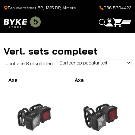
Brouwerstraat 8B, 1315 BP, Almere
036 5304422
Verl. sets compleet
Gesorteerd
Toont alle 8 resultaten
op
Axa
populariteit
Axa