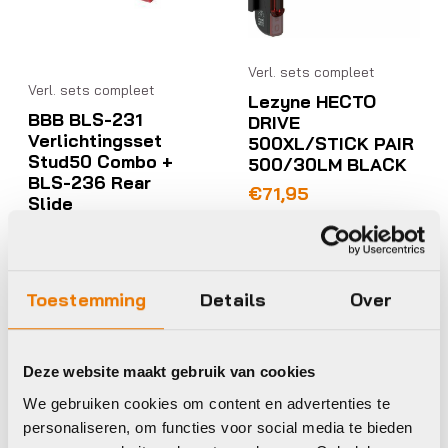
Verl. sets compleet
Verl. sets compleet
Lezyne HECTO
BBB BLS-231
DRIVE
Verlichtingsset
500XL/STICK PAIR
Stud50 Combo +
500/30LM BLACK
BLS-236 Rear
€
71,95
Slide
Beschikbaar op nabestelling
€
49,95
Op voorraad in winkel
Toestemming
Details
Over
BBB
BBB
Deze website maakt gebruik van cookies
We gebruiken cookies om content en advertenties te
personaliseren, om functies voor social media te bieden