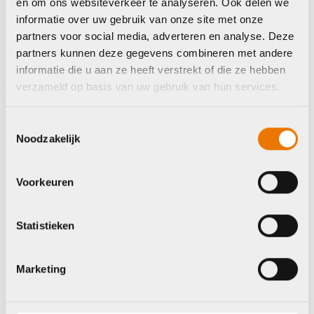
en om ons websiteverkeer te analyseren. Ook delen we
informatie over uw gebruik van onze site met onze
partners voor social media, adverteren en analyse. Deze
partners kunnen deze gegevens combineren met andere
informatie die u aan ze heeft verstrekt of die ze hebben
verzameld op basis van uw gebruik van hun services.
Verl. sets compleet
Verl. sets compleet
BBB BLS-149
BBB BLS-227 Mini
Toestemmingsselectie
Verlichtingsset
Lamp Set Spirit
Noodzakelijk
SpotDuo
€
65,95
€
19,95
Op voorraad in winkel
Voorkeuren
Op voorraad in winkel
Statistieken
Marketing