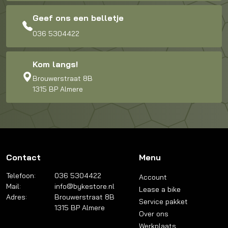
Geef ons een belletje
036 5304422
Kom langs!
Brouwerstraat 8B
1315 BP Almere
Contact
Menu
Telefoon:
036 5304422
Account
Mail:
info@bykestore.nl
Lease a bike
Adres:
Brouwerstraat 8B
Service pakket
1315 BP Almere
Over ons
Werkplaats