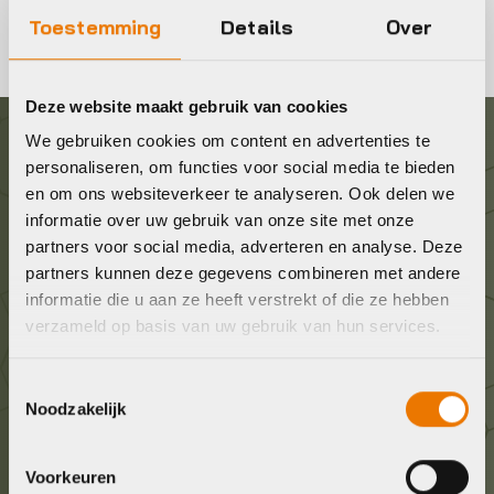
Toestemming
Details
Over
Deze website maakt gebruik van cookies
We gebruiken cookies om content en advertenties te
Graag in contact komen?
personaliseren, om functies voor social media te bieden
en om ons websiteverkeer te analyseren. Ook delen we
informatie over uw gebruik van onze site met onze
Wij staan voor je klaar! Neem contact op via de
partners voor social media, adverteren en analyse. Deze
onderstaande gegevens.
partners kunnen deze gegevens combineren met andere
informatie die u aan ze heeft verstrekt of die ze hebben
Stuur ons een e-mail
verzameld op basis van uw gebruik van hun services.
info@bykestore.nl
Toestemmingsselectie
Noodzakelijk
Geef ons een belletje
036 5304422
Voorkeuren