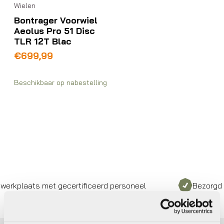
Wielen
Bontrager Voorwiel
Aeolus Pro 51 Disc
TLR 12T Blac
€
699,99
Beschikbaar op nabestelling
rkplaats met gecertificeerd personeel
Bezorgd do