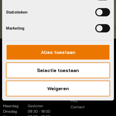
Kom langs!
Statistieken
Brouwerstraat 8B
1315 BP Almere
Marketing
Alles toestaan
Contact
Menu
Telefoon:
036 5304422
Account
Mail:
info@bykestore.nl
Selectie toestaan
Lease a bike
Adres:
Brouwerstraat 8B
Service pakket
1315 BP Almere
Over ons
Weigeren
Werkplaats
Vacatures
Openingstijden
FAQ
Maandag:
Gesloten
Contact
Dinsdag:
08:30 - 18:00