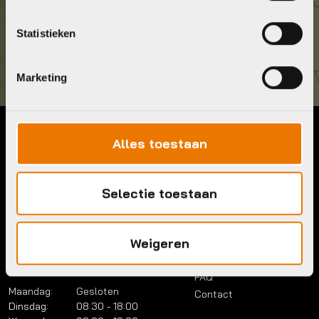
Kom langs!
Statistieken
Brouwerstraat 8B
1315 BP Almere
Marketing
Alles toestaan
Contact
Menu
Telefoon:
036 5304422
Account
Mail:
info@bykestore.nl
Selectie toestaan
Lease a bike
Adres:
Brouwerstraat 8B
Service pakket
1315 BP Almere
Over ons
Weigeren
Werkplaats
Vacatures
Openingstijden
FAQ
Maandag:
Gesloten
Contact
Dinsdag:
08:30 - 18:00