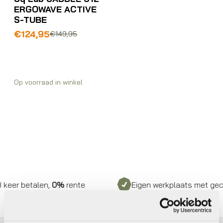
ERGOWAVE ACTIVE
S-TUBE
Oorspronkelijke
Huidige
€
124,95
€
149,95
prijs
prijs
was:
is:
€149,95.
€124,95.
Op voorraad in winkel
keer betalen,
0%
rente
Eigen werkplaats met gecert