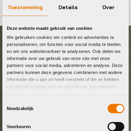
Toestemming
Details
Over
Deze website maakt gebruik van cookies
We gebruiken cookies om content en advertenties te
Graag in contact komen?
personaliseren, om functies voor social media te bieden
en om ons websiteverkeer te analyseren. Ook delen we
informatie over uw gebruik van onze site met onze
Wij staan voor je klaar! Neem contact op via de
partners voor social media, adverteren en analyse. Deze
onderstaande gegevens.
partners kunnen deze gegevens combineren met andere
informatie die u aan ze heeft verstrekt of die ze hebben
Stuur ons een e-mail
verzameld op basis van uw gebruik van hun services.
info@bykestore.nl
Toestemmingsselectie
Noodzakelijk
Geef ons een belletje
036 5304422
Voorkeuren