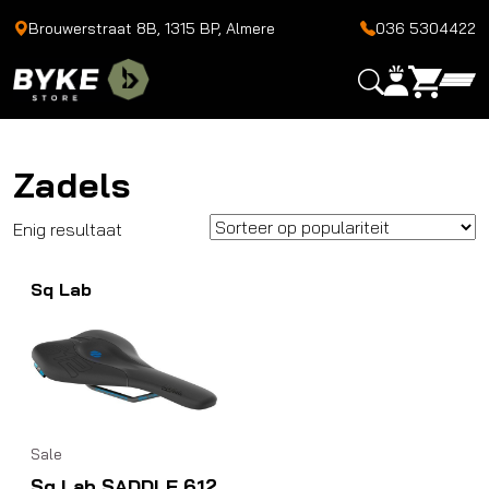
Brouwerstraat 8B, 1315 BP, Almere
036 5304422
Zadels
Enig resultaat
Sq Lab
Sale
Sq Lab SADDLE 612