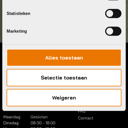
Kom langs!
Statistieken
Brouwerstraat 8B
1315 BP Almere
Marketing
Alles toestaan
Contact
Menu
Telefoon:
036 5304422
Account
Mail:
info@bykestore.nl
Selectie toestaan
Lease a bike
Adres:
Brouwerstraat 8B
Service pakket
1315 BP Almere
Over ons
Weigeren
Werkplaats
Vacatures
Openingstijden
FAQ
Maandag:
Gesloten
Contact
Dinsdag:
08:30 - 18:00