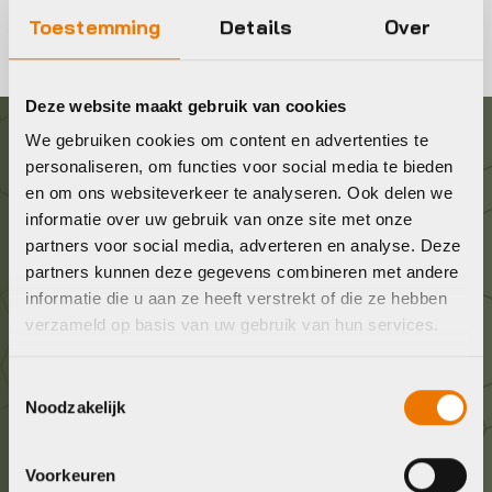
Toestemming
Details
Over
Deze website maakt gebruik van cookies
We gebruiken cookies om content en advertenties te
Graag in contact komen?
personaliseren, om functies voor social media te bieden
en om ons websiteverkeer te analyseren. Ook delen we
informatie over uw gebruik van onze site met onze
Wij staan voor je klaar! Neem contact op via de
partners voor social media, adverteren en analyse. Deze
onderstaande gegevens.
partners kunnen deze gegevens combineren met andere
informatie die u aan ze heeft verstrekt of die ze hebben
Stuur ons een e-mail
verzameld op basis van uw gebruik van hun services.
info@bykestore.nl
Toestemmingsselectie
Noodzakelijk
Geef ons een belletje
036 5304422
Voorkeuren