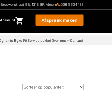
Brouwerstraat 8B, 1315 BP, Almere
036 5304422
Afspraak maken
Account
Dynamic Byke Fit
Service pakket
Over ons
Contact