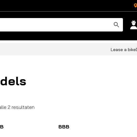
Lease a bike
dels
Gesorteerd
alle 2 resultaten
op
populariteit
B
BBB