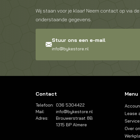
Wij staan voor je klaar! Neem contact op via de
onderstaande gegevens.
Stuur ons een e-mail
info@bykestore.nl
Contact
Menu
Telefoon:
036 5304422
Accoun
Mail:
info@bykestore.nl
Lease a
Adres:
Brouwerstraat 8B
Service
1315 BP Almere
Over o
Werkpl