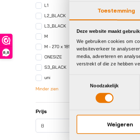
L1
Toestemming
L2_BLACK
L3_BLACK
Deze website maakt gebruik
M
We gebruiken cookies om cont
M - 270 x 185mm
websiteverkeer te analyseren
8,8
media, adverteren en analys
ONESIZE
verstrekt of die ze hebben v
S3_BLACK
uni
Toestemmingsselectie
Noodzakelijk
Minder zien
Prijs
Weigeren