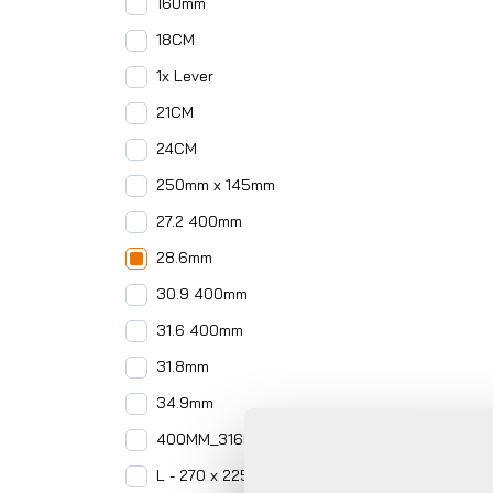
160mm
18CM
1x Lever
21CM
24CM
250mm x 145mm
27.2 400mm
28.6mm
30.9 400mm
31.6 400mm
31.8mm
34.9mm
400MM_316MM
L - 270 x 225 mm