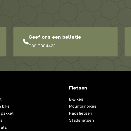
Geef ons een belletje
036 5304422
Fietsen
t
E-Bikes
 bike
Mountainbikes
 pakket
Racefietsen
ns
Stadsfietsen
aats