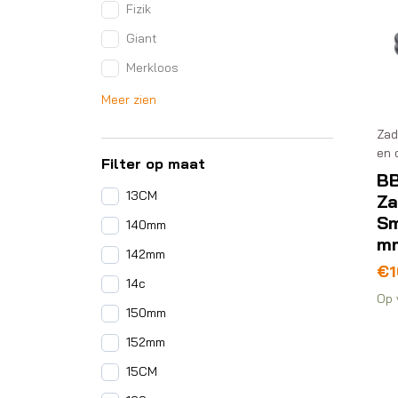
Fizik
Giant
Merkloos
Meer zien
Zad
en 
Filter op maat
B
13CM
Za
Sm
140mm
m
142mm
€
1
14c
Op 
150mm
152mm
15CM