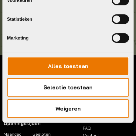
Voorkeuren
Kom langs!
Statistieken
Brouwerstraat 8B
1315 BP Almere
Marketing
Alles toestaan
Contact
Menu
Telefoon:
036 5304422
Account
Selectie toestaan
Mail:
info@bykestore.nl
Lease a bike
Adres:
Brouwerstraat 8B
Service pakket
1315 BP Almere
Over ons
Weigeren
Werkplaats
Vacatures
Openingstijden
FAQ
Maandag:
Gesloten
Contact