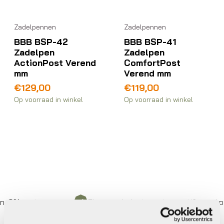
Zadelpennen
Zadelpennen
BBB BSP-42
BBB BSP-41
Zadelpen
Zadelpen
ActionPost Verend
ComfortPost
mm
Verend mm
€
129,00
€
119,00
Op voorraad in winkel
Op voorraad in winkel
0%
rente
Eigen werkplaats met gecertificeerd per