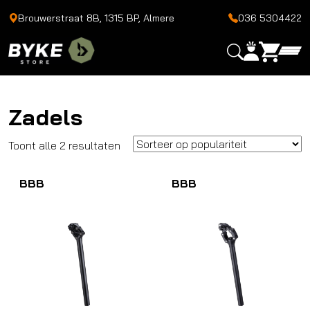
Brouwerstraat 8B, 1315 BP, Almere
036 5304422
Zadels
Gesorteerd
Toont alle 2 resultaten
op
BBB
populariteit
BBB