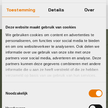
Toestemming
Details
Over
Deze website maakt gebruik van cookies
We gebruiken cookies om content en advertenties te
personaliseren, om functies voor social media te bieden
Graag in contact komen?
en om ons websiteverkeer te analyseren. Ook delen we
informatie over uw gebruik van onze site met onze
partners voor social media, adverteren en analyse. Deze
Wij staan voor je klaar! Neem contact op via de
partners kunnen deze gegevens combineren met andere
onderstaande gegevens.
informatie die u aan ze heeft verstrekt of die ze hebben
verzameld op basis van uw gebruik van hun services.
Stuur ons een e-mail
info@bykestore.nl
Toestemmingsselectie
Noodzakelijk
Geef ons een belletje
036 5304422