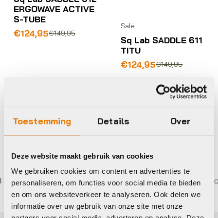
ERGOWAVE ACTIVE
S-TUBE
Sale
Oorspronkelijke
Huidige
€
124,95
€
149,95
Sq Lab SADDLE 611
prijs
prijs
TITU
was:
is:
€149,95.
€124,95.
Oorspronkelijke
Huidige
€
124,95
€
149,95
prijs
prijs
Op voorraad in winkel
Op voorraad in winkel
was:
is:
€149,95.
€124,95.
Toestemming
Details
Over
Deze website maakt gebruik van cookies
We gebruiken cookies om content en advertenties te
eer betalen,
0%
rente
Eigen werkplaats met gecert
personaliseren, om functies voor social media te bieden
en om ons websiteverkeer te analyseren. Ook delen we
informatie over uw gebruik van onze site met onze
partners voor social media, adverteren en analyse. Deze