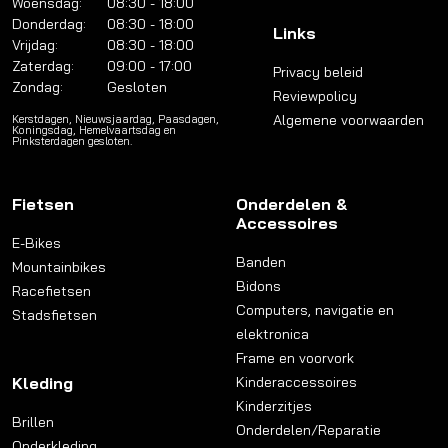
Woensdag:
08:30 - 18:00
Donderdag:
08:30 - 18:00
Links
Vrijdag:
08:30 - 18:00
Zaterdag:
09:00 - 17:00
Privacy beleid
Zondag:
Gesloten
Reviewpolicy
Algemene voorwaarden
Kerstdagen, Nieuwsjaardag, Paasdagen,
Koningsdag, Hemelvaartsdag en
Pinksterdagen gesloten.
Fietsen
Onderdelen &
Accessoires
E-Bikes
Banden
Mountainbikes
Bidons
Racefietsen
Computers, navigatie en
Stadsfietsen
elektronica
Frame en voorvork
Kleding
Kinderaccessoires
Kinderzitjes
Brillen
Onderdelen/Reparatie
Onderkleding