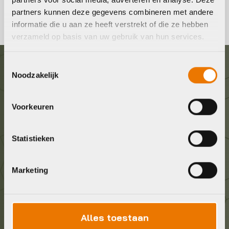
partners kunnen deze gegevens combineren met andere
informatie die u aan ze heeft verstrekt of die ze hebben
verzameld op basis van uw gebruik van hun services.
Toestemmingsselectie
Graag in contact komen?
Noodzakelijk
Wij staan voor je klaar! Neem contact op via de
Voorkeuren
onderstaande gegevens.
Statistieken
Stuur ons een e-mail
info@bykestore.nl
Marketing
Geef ons een belletje
036 5304422
Alles toestaan