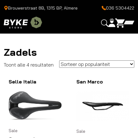
Brouwerstraat 8B, 1315 BP, Almere
036 5304422
Zadels
Gesorteerd
Toont alle 4 resultaten
op
Selle Italia
populariteit
San Marco
Sale
Sale