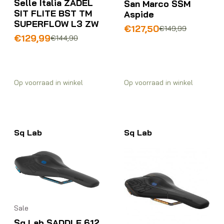
Selle Italia ZADEL
San Marco SSM
SIT FLITE BST TM
Aspide
SUPERFLOW L3 ZW
Oorspronkelijke
Huidige
€
127,50
€
149,99
Oorspronkelijke
Huidige
€
129,99
prijs
prijs
€
144,90
prijs
prijs
was:
is:
was:
is:
€149,99.
€127,50.
€144,90.
€129,99.
Op voorraad in winkel
Op voorraad in winkel
Sq Lab
Sq Lab
Sale
Sq Lab SADDLE 612