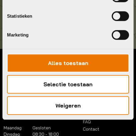
Kom langs!
Statistieken
Brouwerstraat 8B
1315 BP Almere
Marketing
Alles toestaan
Contact
Menu
Telefoon:
036 5304422
Account
Selectie toestaan
Mail:
info@bykestore.nl
Lease a bike
Adres:
Brouwerstraat 8B
Service pakket
1315 BP Almere
Over ons
Weigeren
Werkplaats
Vacatures
Openingstijden
FAQ
Maandag:
Gesloten
Contact
Dinsdag:
08:30 - 18:00