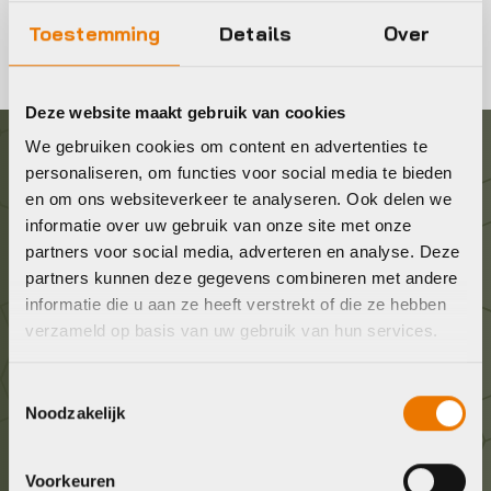
Toestemming
Details
Over
Deze website maakt gebruik van cookies
We gebruiken cookies om content en advertenties te
personaliseren, om functies voor social media te bieden
Graag in contact komen?
en om ons websiteverkeer te analyseren. Ook delen we
informatie over uw gebruik van onze site met onze
Wij staan voor je klaar! Neem contact op via de
partners voor social media, adverteren en analyse. Deze
onderstaande gegevens.
partners kunnen deze gegevens combineren met andere
informatie die u aan ze heeft verstrekt of die ze hebben
verzameld op basis van uw gebruik van hun services.
Stuur ons een e-mail
info@bykestore.nl
Toestemmingsselectie
Noodzakelijk
Geef ons een belletje
036 5304422
Voorkeuren