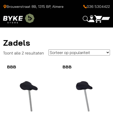
Brouwerstraat 8B, 1315 BP, Almere
036 5304422
Zadels
Gesorteerd
Toont alle 2 resultaten
op
BBB
populariteit
BBB