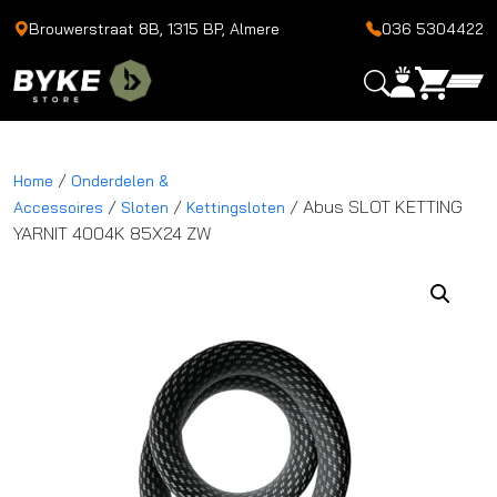
Brouwerstraat 8B, 1315 BP, Almere
036 5304422
/
Home
Onderdelen &
/
/
/ Abus SLOT KETTING
Accessoires
Sloten
Kettingsloten
YARNIT 4004K 85X24 ZW