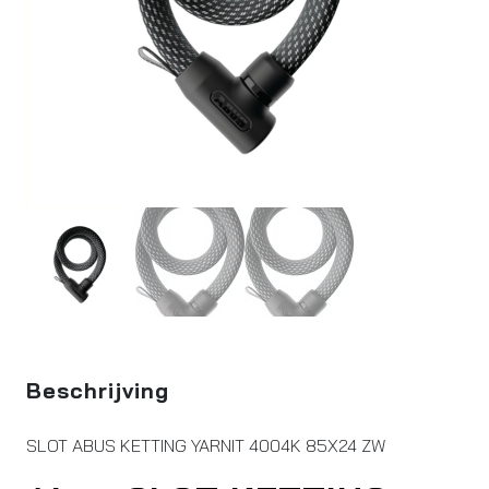
Beschrijving
SLOT ABUS KETTING YARNIT 4004K 85X24 ZW