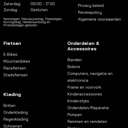
Zaterdag:
09:00 - 17:00
Privacy beleid
Zondag:
Gesloten
Reviewpolicy
Algemene voorwaarden
Kerstdagen, Nieuwsjaardag, Paasdagen,
Koningsdag, Hemelvaartsdag en
Pinksterdagen gesloten.
Fietsen
Onderdelen &
Accessoires
E-Bikes
Banden
Mountainbikes
Bidons
Racefietsen
Computers, navigatie en
Stadsfietsen
elektronica
Frame en voorvork
Kleding
Kinderaccessoires
Kinderzitjes
Brillen
Onderdelen/Reparatie
Onderkleding
Pompen
Regenkleding
Remmen en remdelen
Schoenen