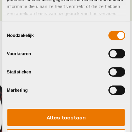
informatie die u aan ze heeft verstrekt of die ze hebben
verzameld op basis van uw gebruik van hun services.
Toestemmingsselectie
Noodzakelijk
Maak je fiets compleet
Bekijk alle accessoires
Voorkeuren
Axa
Tex-l
Statistieken
Marketing
Alles toestaan