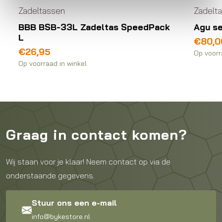
Zadeltassen
L Zadeltas SpeedPack
Agu seat-pack venture
€
80,00
Op voorraad in winkel
winkel
Graag in contact komen?
Wij staan voor je klaar! Neem contact op via de
onderstaande gegevens.
Stuur ons een e-mail
info@bykestore.nl