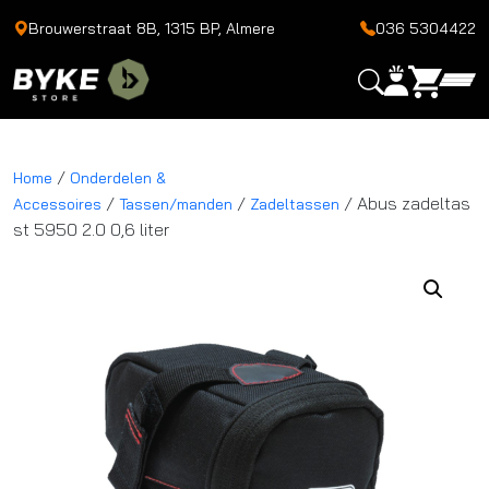
Brouwerstraat 8B, 1315 BP, Almere
036 5304422
/
Home
Onderdelen &
/
/
/ Abus zadeltas
Accessoires
Tassen/manden
Zadeltassen
st 5950 2.0 0,6 liter