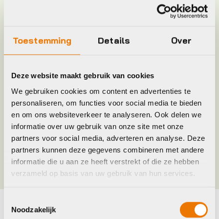
Hoofdkleur
Zwart
Keyword
ZADELTAS
Toestemming
Details
Over
Leverstatus
Op voorraad bij leverancier
Deze website maakt gebruik van cookies
Model
zadeltas st 5950 2.0
We gebruiken cookies om content en advertenties te
personaliseren, om functies voor social media te bieden
en om ons websiteverkeer te analyseren. Ook delen we
Merk
Abus
informatie over uw gebruik van onze site met onze
partners voor social media, adverteren en analyse. Deze
Kleur
Zwart
partners kunnen deze gegevens combineren met andere
informatie die u aan ze heeft verstrekt of die ze hebben
verzameld op basis van uw gebruik van hun services.
Toestemmingsselectie
Noodzakelijk