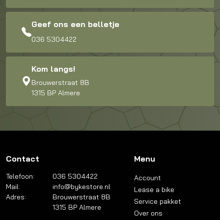
Geef ons een belletje
036 5304422
Kom langs!
Brouwerstraat 8B
1315 BP Almere
Contact
Menu
Telefoon:
036 5304422
Account
Mail:
info@bykestore.nl
Lease a bike
Adres:
Brouwerstraat 8B
Service pakket
1315 BP Almere
Over ons