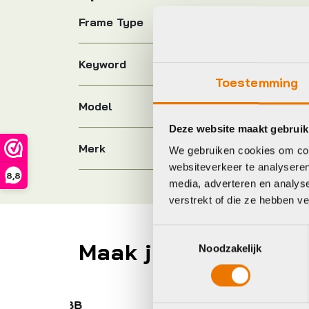
Frame Type
Keyword
Toestemming
Model
Deze website maakt gebruik
Merk
We gebruiken cookies om cont
websiteverkeer te analyseren
8,8
media, adverteren en analys
verstrekt of die ze hebben v
Toestemmingsselectie
Maak je fiets compl
Noodzakelijk
BBB
A