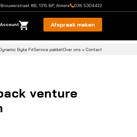
Brouwerstraat 8B, 1315 BP, Almere
036 5304422
Afspraak maken
Account
Dynamic Byke Fit
Service pakket
Over ons
Contact
pack venture
n