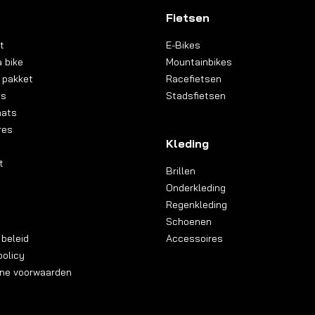
Fietsen
t
E-Bikes
 bike
Mountainbikes
 pakket
Racefietsen
ns
Stadsfietsen
aats
res
Kleding
t
Brillen
Onderkleding
Regenkleding
Schoenen
 beleid
Accessoires
olicy
ne voorwaarden