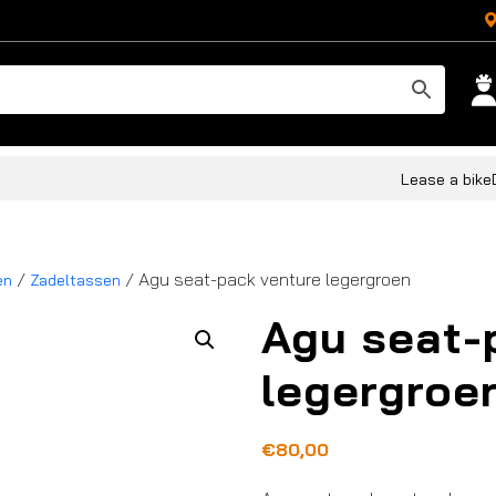
Lease a bike
/
/ Agu seat-pack venture legergroen
en
Zadeltassen
Agu seat-
legergroe
€
80,00