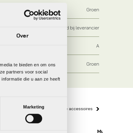
Groen
Op voorraad bij leverancier
Over
A
Groen
 media te bieden en om ons
ze partners voor social
nformatie die u aan ze heeft
Marketing
Bekijk alle accessoires
Muc Off
BBB