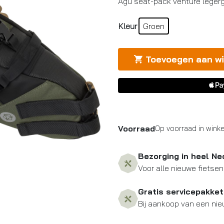
Agu seat-pack venture leger
Kleur
Groen
Toevoegen aan w
Voorraad
Op voorraad in winke
Bezorging in heel Ne
Voor alle nieuwe fietsen
Gratis servicepakket
Bij aankoop van een nie