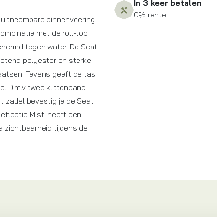
In 3 keer betalen
0% rente
 uitneembare binnenvoering
combinatie met de roll-top
chermd tegen water. De Seat
otend polyester en sterke
aatsen. Tevens geeft de tas
e. D.m.v twee klittenband
t zadel bevestig je de Seat
Reflectie Mist' heeft een
ra zichtbaarheid tijdens de