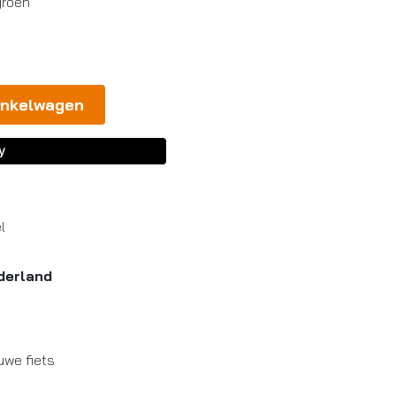
groen
inkelwagen
l
derland
uwe fiets