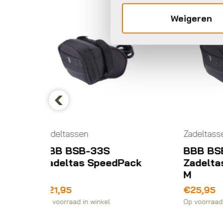
Weigeren
Previous
Zadeltassen
Za
BBB BSB-33M
A
edPack
Zadeltas SpeedPack
59
M
€
€
25,95
Op 
Op voorraad in winkel