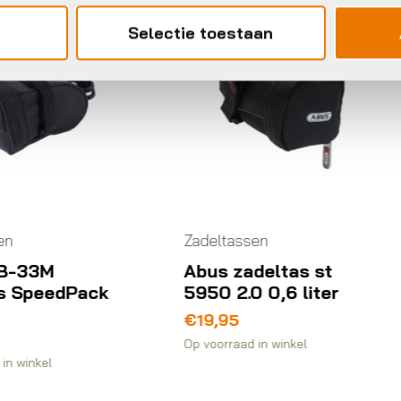
Selectie toestaan
deltassen
Zadeltassen
bus zadeltas st
BBB BSB-33L
50 2.0 0,6 liter
Zadeltas SpeedPa
19,95
€
26,95
voorraad in winkel
Op voorraad in winkel