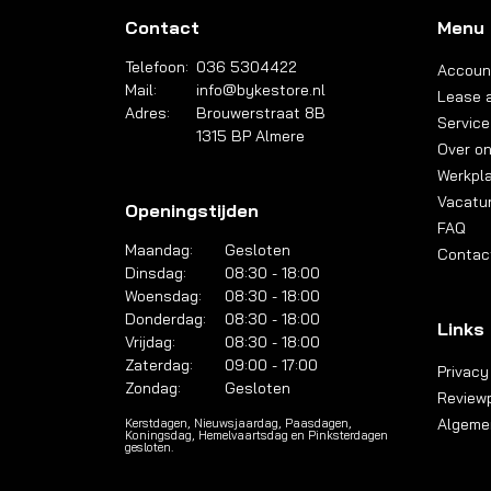
Contact
Menu
Telefoon:
036 5304422
Accoun
Mail:
info@bykestore.nl
Lease a
Adres:
Brouwerstraat 8B
Service
1315 BP Almere
Over o
Werkpl
Vacatu
Openingstijden
FAQ
Maandag:
Gesloten
Contac
Dinsdag:
08:30 - 18:00
Woensdag:
08:30 - 18:00
Donderdag:
08:30 - 18:00
Links
Vrijdag:
08:30 - 18:00
Zaterdag:
09:00 - 17:00
Privacy
Zondag:
Gesloten
Reviewp
Algeme
Kerstdagen, Nieuwsjaardag, Paasdagen,
Koningsdag, Hemelvaartsdag en Pinksterdagen
gesloten.