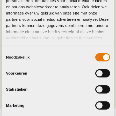
personaliseren, om functies voor social media te bieden
en om ons websiteverkeer te analyseren. Ook delen we
Leverstatus
Op voorraad bij leverancier
informatie over uw gebruik van onze site met onze
partners voor social media, adverteren en analyse. Deze
Model
Chainring HYBRID PRO HPA
partners kunnen deze gegevens combineren met andere
informatie die u aan ze heeft verstrekt of die ze hebben
verzameld op basis van uw gebruik van hun services.
Merk
Acid
Toestemmingsselectie
Jaar
2027
Noodzakelijk
Maat
38T
Voorkeuren
Kleur
BLACK
Statistieken
Marketing