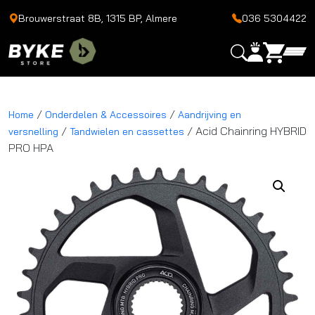
Brouwerstraat 8B, 1315 BP, Almere
036 5304422
/
/
Home
Onderdelen & Accessoires
Aandrijving en
/
/ Acid Chainring HYBRID
versnelling
Tandwielen en cassettes
PRO HPA