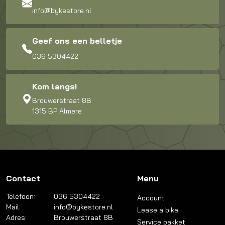
info@bykestore.nl
Geef ons een belletje
036 5304422
Kom langs!
Brouwerstraat 8B
1315 BP Almere
Contact
Menu
Telefoon:
036 5304422
Account
Mail:
info@bykestore.nl
Lease a bike
Adres:
Brouwerstraat 8B
Service pakket