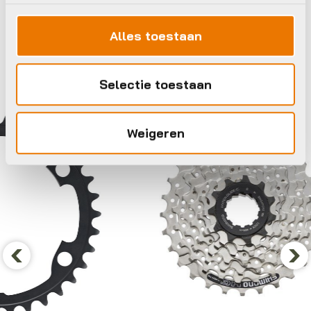
Maak je fiets compleet
Alles toestaan
Bekijk alle accessoires
Selectie toestaan
Shimano
Shim
Weigeren
Previous
Nex