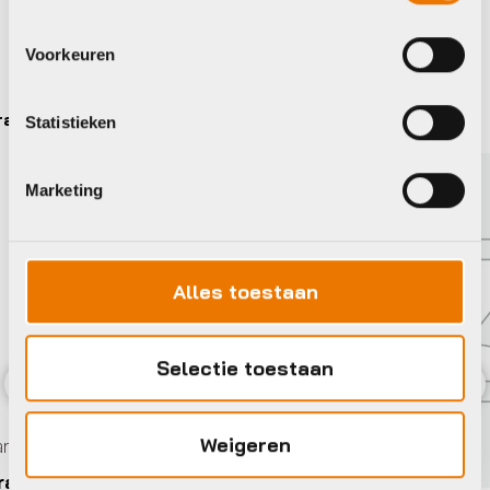
Maak je fiets compleet
Bekijk alle accessoires
Voorkeuren
Shimano
Statistieken
Marketing
Alles toestaan
Selectie toestaan
Previous
Nex
Weigeren
130 11SP