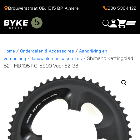
Brouwerstraat 8B, 1315 BP, Almere
036 5304422
/
/
Home
Onderdelen & Accessoires
Aandrijving en
/
/ Shimano Kettingblad
versnelling
Tandwielen en cassettes
52T-MB 105 FC-5800 Voor 52-36T