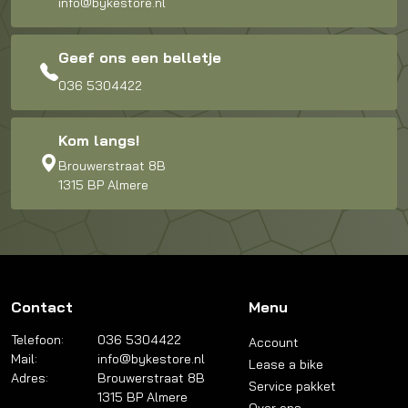
info@bykestore.nl
Geef ons een belletje
036 5304422
Kom langs!
Brouwerstraat 8B
1315 BP Almere
Contact
Menu
Telefoon:
036 5304422
Account
Mail:
info@bykestore.nl
Lease a bike
Adres:
Brouwerstraat 8B
Service pakket
1315 BP Almere