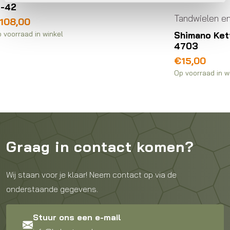
Tandwielen en cassettes
Shimano Kettingblad 39T-MM FC-
4703
€
15,00
Op voorraad in winkel
Graag in contact komen?
Wij staan voor je klaar! Neem contact op via de
onderstaande gegevens.
Stuur ons een e-mail