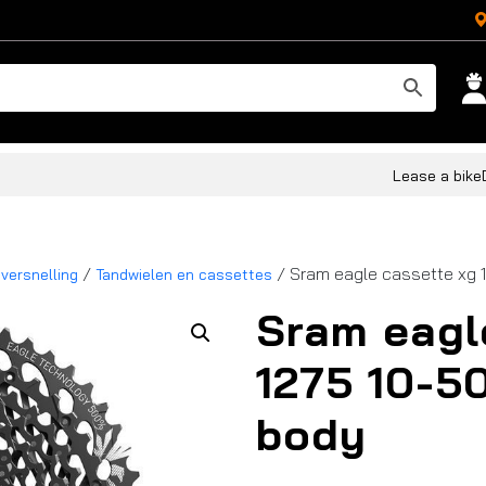
Lease a bike
/
/ Sram eagle cassette xg 
 versnelling
Tandwielen en cassettes
Sram eagl
1275 10-5
body