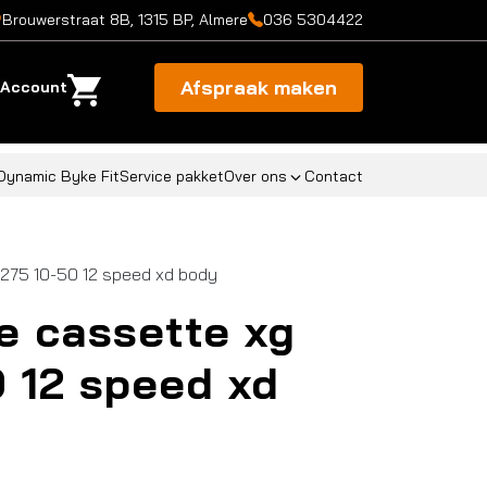
Brouwerstraat 8B, 1315 BP, Almere
036 5304422
Afspraak maken
Account
Dynamic Byke Fit
Service pakket
Over ons
Contact
1275 10-50 12 speed xd body
e cassette xg
0 12 speed xd