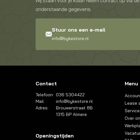
Wij staan voor je klaar! Neem contact op via de
onderstaande gegevens.
Stuur ons een e-mail
info@bykestore.nl
Contact
Menu
Telefoon:
036 5304422
Accoun
Mail:
info@bykestore.nl
Lease a
Adres:
Brouwerstraat 8B
Service
1315 BP Almere
Over o
Werkpl
Vacatu
Openingstijden