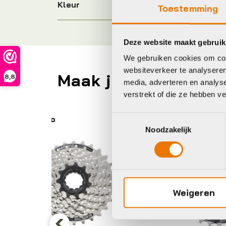
Kleur
Toestemming
Deze website maakt gebruik
We gebruiken cookies om cont
websiteverkeer te analyseren
Maak je fiets compl
8,8
media, adverteren en analys
verstrekt of die ze hebben v
Toestemmingsselectie
Shimano
Sh
Noodzakelijk
Weigeren