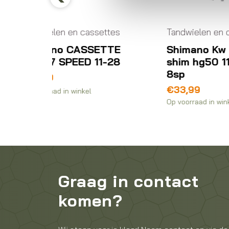
Previous
ssettes
Tandwielen en cassettes
Ta
SETTE
Shimano Kw cassette
S
11-28
shim hg50 11-32tds
3
8sp
€
€
33,99
Op 
Op voorraad in winkel
Graag in contact
komen?