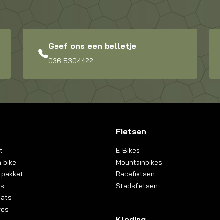
Geef ons een belletje
036 5304422
Fietsen
t
E-Bikes
 bike
Mountainbikes
 pakket
Racefietsen
ns
Stadsfietsen
aats
res
Kleding