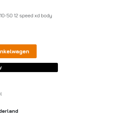
 10-50 12 speed xd body
inkelwagen
l
derland