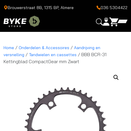
Brouwerstraat 8B, 1315 BP, Almere
036 5304422
/
/
Home
Onderdelen & Accessoires
Aandrijving en
/
/ BBB BCR-31
versnelling
Tandwielen en cassettes
Kettingblad CompactGear mm Zwart