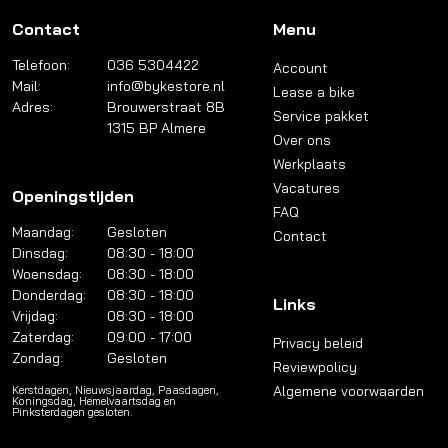
Contact
Menu
Telefoon:
036 5304422
Account
Mail:
info@bykestore.nl
Lease a bike
Adres:
Brouwerstraat 8B
Service pakket
1315 BP Almere
Over ons
Werkplaats
Vacatures
Openingstijden
FAQ
Maandag:
Gesloten
Contact
Dinsdag:
08:30 - 18:00
Woensdag:
08:30 - 18:00
Donderdag:
08:30 - 18:00
Links
Vrijdag:
08:30 - 18:00
Zaterdag:
09:00 - 17:00
Privacy beleid
Zondag:
Gesloten
Reviewpolicy
Algemene voorwaarden
Kerstdagen, Nieuwsjaardag, Paasdagen,
Koningsdag, Hemelvaartsdag en
Pinksterdagen gesloten.