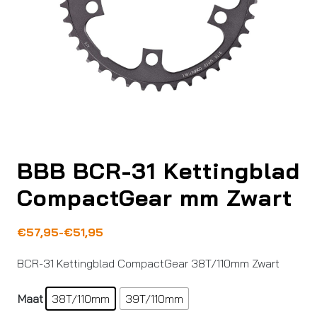
BBB BCR-31 Kettingblad
CompactGear mm Zwart
Prijsklasse:
€
57,95
-
€
51,95
€51,95
BCR-31 Kettingblad CompactGear 38T/110mm Zwart
tot
€57,95
Maat
38T/110mm
39T/110mm