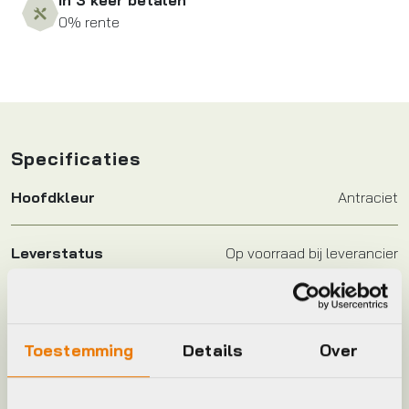
In 3 keer betalen
0% rente
Specificaties
Hoofdkleur
Antraciet
Leverstatus
Op voorraad bij leverancier
Merk
BBB
Toestemming
Details
Over
Maat
38T/110mm, 39T/110mm, 42T/110mm, 48T/110mm