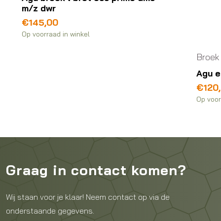
m/z dwr
€
145,00
Op voorraad in winkel
Broek
Agu e
€
120
Op voor
Graag in contact komen?
Wij staan voor je klaar! Neem contact op via de
onderstaande gegevens.