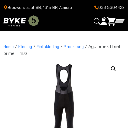
Brouwerstraat 8B, 1315 BP, Almere
036 5304422
/
/
/
/ Agu broek l bret
Home
Kleding
Fietskleding
Broek lang
prime iii m/z