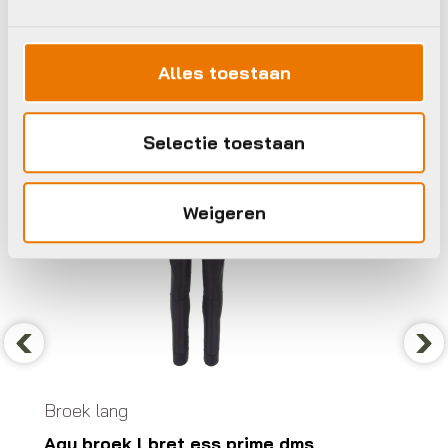
Agu
Agu
Alles toestaan
Selectie toestaan
Weigeren
Previous
Nex
Broek lang
Agu broek l bret ess prime dms