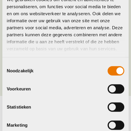
Leverstatus
Niet meer leverbaar
personaliseren, om functies voor social media te bieden
en om ons websiteverkeer te analyseren. Ook delen we
Model
prime bibtight performance men black
informatie over uw gebruik van onze site met onze
partners voor social media, adverteren en analyse. Deze
partners kunnen deze gegevens combineren met andere
Merk
Agu
informatie die u aan ze heeft verstrekt of die ze hebben
verzameld op basis van uw gebruik van hun services.
Maat
L, M, XL
Toestemmingsselectie
Noodzakelijk
Kleur
Zwart
Voorkeuren
Statistieken
Maak je fiets compleet
Bekijk alle accessoires
Marketing