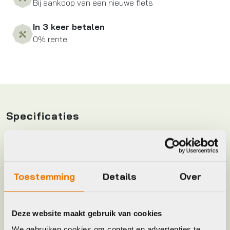
Bij aankoop van een nieuwe fiets
In 3 keer betalen
0% rente
Specificaties
Frame Type
Heren
Hoofdkleur
Zwart
Toestemming
Details
Over
Keyword
BROEK
Deze website maakt gebruik van cookies
We gebruiken cookies om content en advertenties te