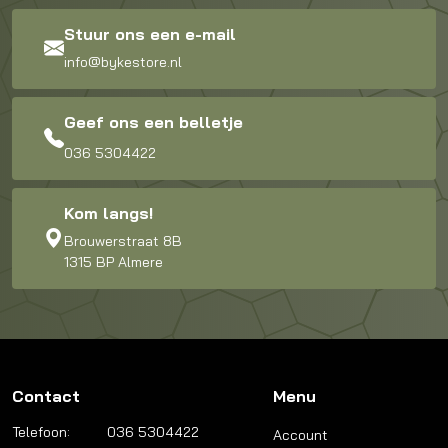
Stuur ons een e-mail
info@bykestore.nl
Geef ons een belletje
036 5304422
Kom langs!
Brouwerstraat 8B
1315 BP Almere
Contact
Menu
Telefoon:
036 5304422
Account