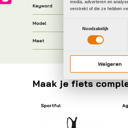
media, adverteren en analys
Keyword
verstrekt of die ze hebben v
Toestemmingsselectie
Model
es
Noodzakelijk
Maat
Weigeren
Maak je fiets compl
Sportful
A