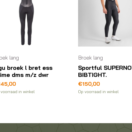
oek lang
Broek lang
u broek l bret ess
Sportful SUPERN
rime dms m/z dwr
BIBTIGHT.
145,00
€
150,00
voorraad in winkel
Op voorraad in winkel