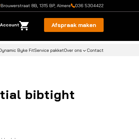
Brouwerstraat 8B, 1315 BP, Almere
036 5304422
Afspraak maken
Account
Dynamic Byke Fit
Service pakket
Over ons
Contact
ial bibtight