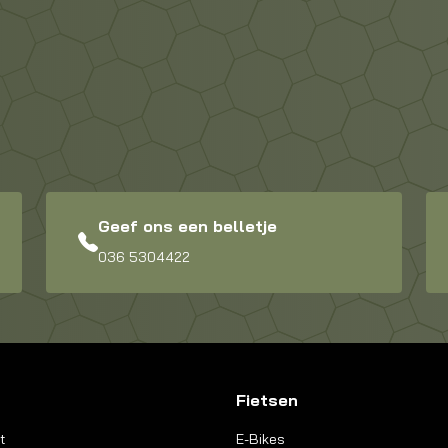
Geef ons een belletje
036 5304422
Fietsen
t
E-Bikes