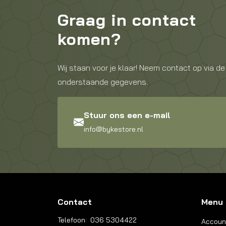
Graag in contact
komen?
Wij staan voor je klaar! Neem contact op via de
onderstaande gegevens.
Stuur ons een e-mail
info@bykestore.nl
Contact
Menu
Telefoon:
036 5304422
Accoun