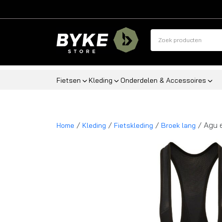
Fietsen
Kleding
Onderdelen & Accessoires
/
/
/
/ Agu 
Home
Kleding
Fietskleding
Broek lang