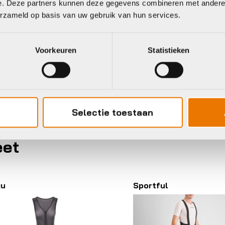
e. Deze partners kunnen deze gegevens combineren met andere i
BROEK
Leverstatus
erzameld op basis van uw gebruik van hun services.
sential bibtight women black l
Merk
Voorkeuren
Statistieken
L, M, S, XL
Kleur
Selectie toestaan
eet
gu
Sportful