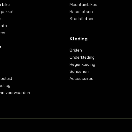
 bike
Mountainbikes
 pakket
Racefietsen
ns
Stadsfietsen
aats
res
Kleding
t
Brillen
Onderkleding
Regenkleding
Schoenen
 beleid
Accessoires
olicy
ne voorwaarden