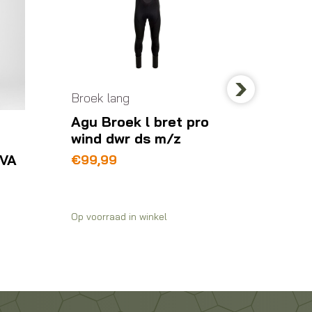
Broek lang
Next
Agu Broek l bret pro
Broek l
wind dwr ds m/z
OVA
Caste
€
99,99
BIBTI
€
170,
Op voorraad in winkel
Op voorra