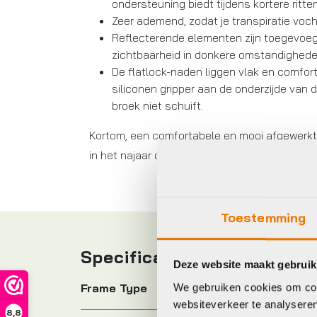
ondersteuning biedt tijdens kortere ritten
Zeer ademend, zodat je transpiratie voc
Reflecterende elementen zijn toegevoeg
zichtbaarheid in donkere omstandighede
De flatlock-naden liggen vlak en comfort
siliconen gripper aan de onderzijde van d
broek niet schuift.
Kortom, een comfortabele en mooi afgewerkte 
in het najaar of de wintermaanden.
Toestemming
Specificaties
Deze website maakt gebruik
We gebruiken cookies om cont
Frame Type
websiteverkeer te analyseren
8,8