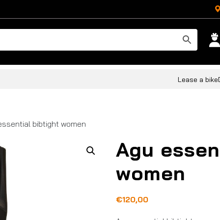
Lease a bike
essential bibtight women
Agu essent
women
€
120,00