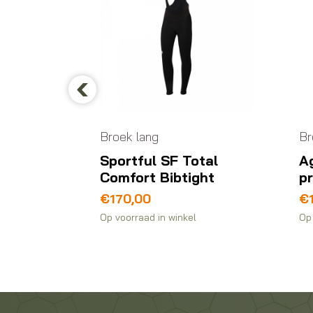
Previous
Broek lang
Br
Sportful SF Total
Ag
E
Comfort Bibtight
p
€
170,00
€
Op voorraad in winkel
Op 