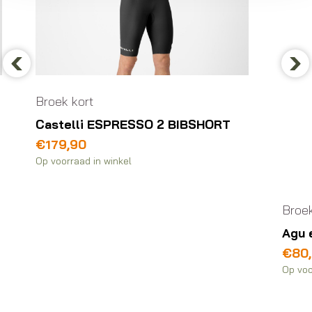
Previous
Nex
Broek kort
Castelli ESPRESSO 2 BIBSHORT
€
179,90
Op voorraad in winkel
Broek 
Agu e
€
80,
Op voor