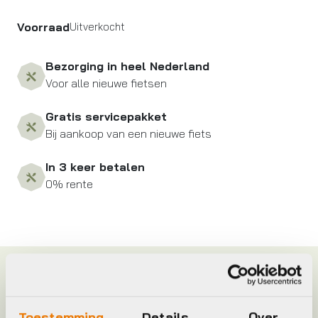
Voorraad
Uitverkocht
Bezorging in heel Nederland
Voor alle nieuwe fietsen
Gratis servicepakket
Bij aankoop van een nieuwe fiets
In 3 keer betalen
0% rente
Specificaties
Toestemming
Details
Over