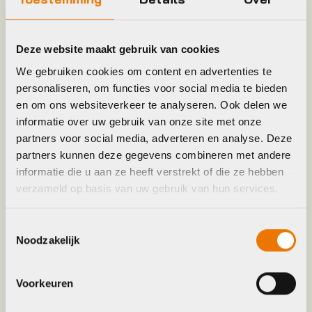
Frame Type
Heren
Hoofdkleur
Geel
Deze website maakt gebruik van cookies
We gebruiken cookies om content en advertenties te
Keyword
BROEK
personaliseren, om functies voor social media te bieden
en om ons websiteverkeer te analyseren. Ook delen we
informatie over uw gebruik van onze site met onze
Leverstatus
Op voorraad bij leverancier
partners voor social media, adverteren en analyse. Deze
partners kunnen deze gegevens combineren met andere
Model
enduro plus bibshort performance men
informatie die u aan ze heeft verstrekt of die ze hebben
verzameld op basis van uw gebruik van hun services.
Merk
Agu
Toestemmingsselectie
Noodzakelijk
Maat
L, M, XL, XXL
Voorkeuren
Kleur
Geel