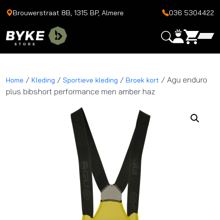
Brouwerstraat 8B, 1315 BP, Almere
036 5304422
/
/
/
/ Agu enduro
Home
Kleding
Sportieve kleding
Broek kort
plus bibshort performance men amber haz