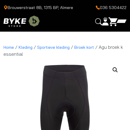
Brouwerstraat 8B, 1315 BP, Almere
036 5304422
/
/
/
/ Agu broek k
Home
Kleding
Sportieve kleding
Broek kort
essential