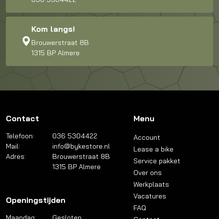
Kom langs!
Brouwerstraat 8B
1315 BP Almere
Contact
Menu
Telefoon:
036 5304422
Account
Mail:
info@bykestore.nl
Lease a bike
Adres:
Brouwerstraat 8B
Service pakket
1315 BP Almere
Over ons
Werkplaats
Vacatures
Openingstijden
FAQ
Maandag:
Gesloten