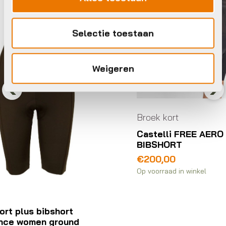
Selectie toestaan
Weigeren
Previous
Nex
Broek kort
Castelli FREE AERO RACE S
BIBSHORT
€
200,00
Op voorraad in winkel
Br
Ag