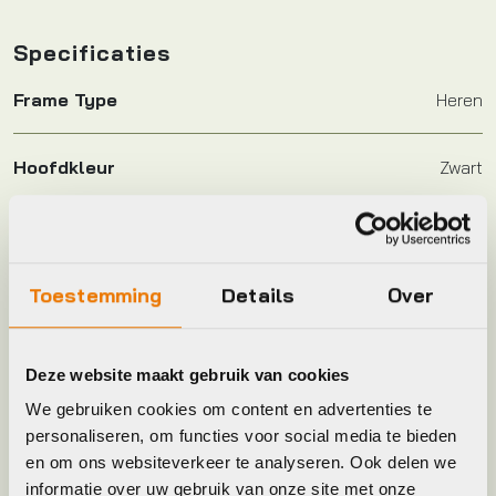
Specificaties
Frame Type
Heren
Hoofdkleur
Zwart
Keyword
BROEK
Toestemming
Details
Over
Leverstatus
Niet meer leverbaar
Model
essential short men black s
Deze website maakt gebruik van cookies
We gebruiken cookies om content en advertenties te
Merk
Agu
personaliseren, om functies voor social media te bieden
en om ons websiteverkeer te analyseren. Ook delen we
informatie over uw gebruik van onze site met onze