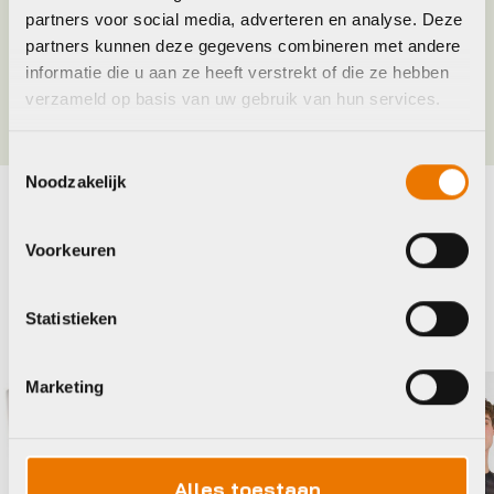
Maat
L, M, S, XL, XXL
partners voor social media, adverteren en analyse. Deze
partners kunnen deze gegevens combineren met andere
informatie die u aan ze heeft verstrekt of die ze hebben
Kleur
Zwart
verzameld op basis van uw gebruik van hun services.
Toestemmingsselectie
Noodzakelijk
Maak je fiets compleet
Voorkeuren
Bekijk alle accessoires
Statistieken
Castelli
Ag
Marketing
Alles toestaan