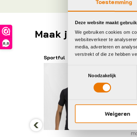
Toestemming
Deze website maakt gebruik
Maak je fiets compl
We gebruiken cookies om cont
websiteverkeer te analyseren
8,8
media, adverteren en analys
verstrekt of die ze hebben v
Sportful
A
Toestemmingsselectie
Noodzakelijk
Weigeren
mouw of
He
mo
Previous