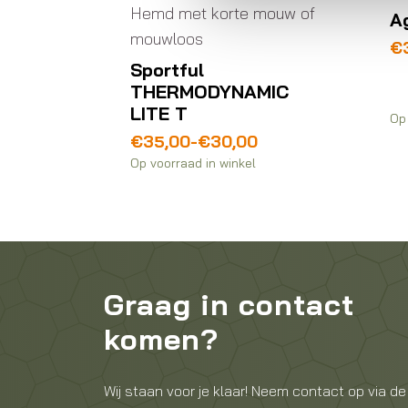
Hemd met korte mouw of
A
mouwloos
ite
Pr
€
€
Sportful
to
THERMODYNAMIC
€
LITE T
Op 
Prijsklasse:
€
35,00
-
€
30,00
€30,00
Op voorraad in winkel
tot
€35,00
Graag in contact
komen?
Wij staan voor je klaar! Neem contact op via de