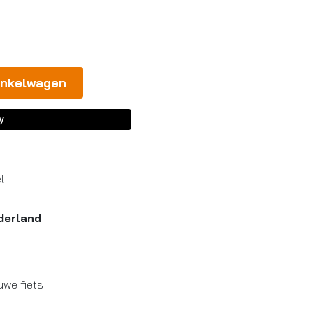
inkelwagen
l
derland
uwe fiets