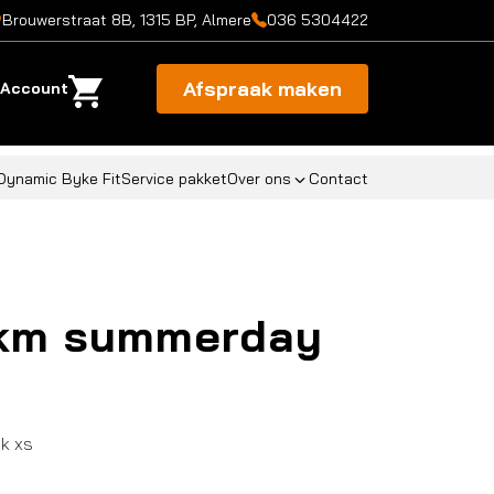
Brouwerstraat 8B, 1315 BP, Almere
036 5304422
Afspraak maken
Account
Dynamic Byke Fit
Service pakket
Over ons
Contact
 km summerday
k xs