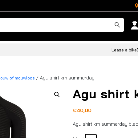
Lease a bike
/ Agu shirt km summerday
mouw of mouwloos
Agu shirt
€
40,00
Agu shirt km summerday blac