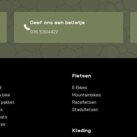
Geef ons een belletje
036 5304422
Fietsen
t
E-Bikes
 bike
Mountainbikes
 pakket
Racefietsen
ns
Stadsfietsen
aats
res
Kleding