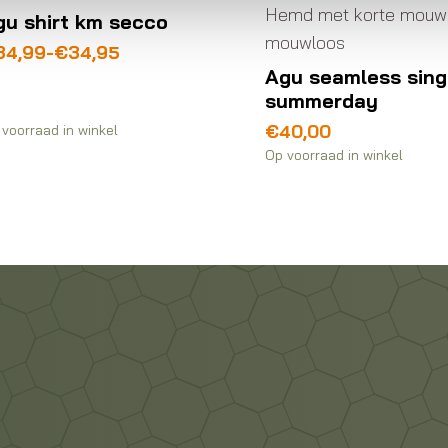
Hemd met korte mouw
gu shirt km secco
mouwloos
ijsklasse:
34,99
-
€
34,95
34,95
Agu seamless sing
t
summerday
34,99
€
40,00
voorraad in winkel
Op voorraad in winkel