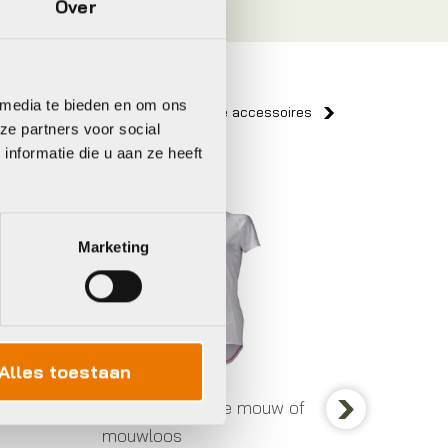
Over
 media te bieden en om ons
Bekijk alle accessoires
ze partners voor social
nformatie die u aan ze heeft
Agu
Agu
Marketing
Alles toestaan
Hemd met korte mouw of
Hemd m
mouwloos
mouwlo
Next