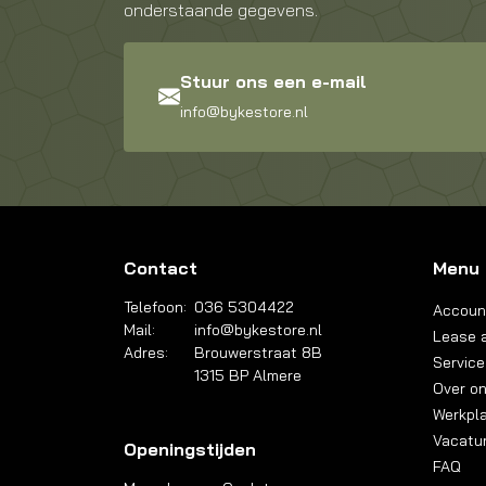
onderstaande gegevens.
Stuur ons een e-mail
info@bykestore.nl
Contact
Menu
Telefoon:
036 5304422
Accoun
Mail:
info@bykestore.nl
Lease a
Adres:
Brouwerstraat 8B
Service
1315 BP Almere
Over o
Werkpl
Vacatu
Openingstijden
FAQ