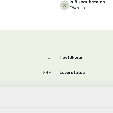
In 3 keer betalen
0% rente
Uni
Hoofdkleur
SHIRT
Leverstatus
layer ss summerday black xs
Merk
L/XL, S/M, XS, XXL
Kleur