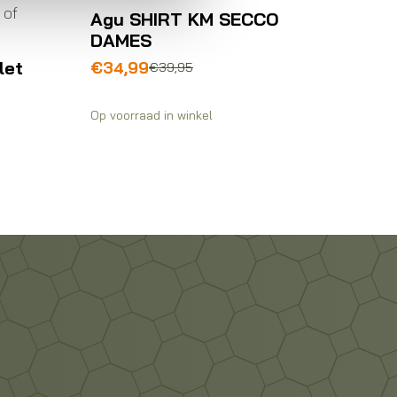
 of
Agu SHIRT KM SECCO
Agu s
DAMES
summe
let
Oorspronkelijke
Huidige
€
34,99
€
40,0
€
39,95
prijs
prijs
was:
is:
Op voorraad in winkel
Op voorra
€39,95.
€34,99.