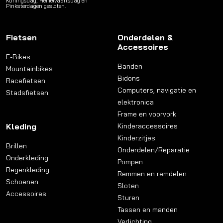
Koningsdag, Hemelvaartsdag en
Pinksterdagen gesloten.
Fietsen
Onderdelen &
Accessoires
E-Bikes
Banden
Mountainbikes
Bidons
Racefietsen
Computers, navigatie en
Stadsfietsen
elektronica
Frame en voorvork
Kleding
Kinderaccessoires
Kinderzitjes
Brillen
Onderdelen/Reparatie
Onderkleding
Pompen
Regenkleding
Remmen en remdelen
Schoenen
Sloten
Accessoires
Sturen
Tassen en manden
Verlichting