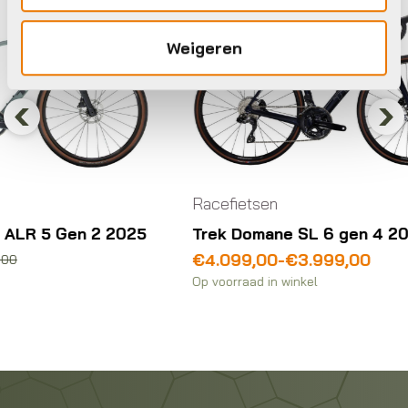
Weigeren
Previous
Nex
Racefietsen
Race
5
Trek Domane SL 6 gen 4 2026
Gian
202
Prijsklasse:
€
4.099,00
-
€
3.999,00
€3.999,00
Oors
Huid
€
4.
Op voorraad in winkel
tot
prij
prij
Op vo
€4.099,00
was
is:
€5.1
€4.