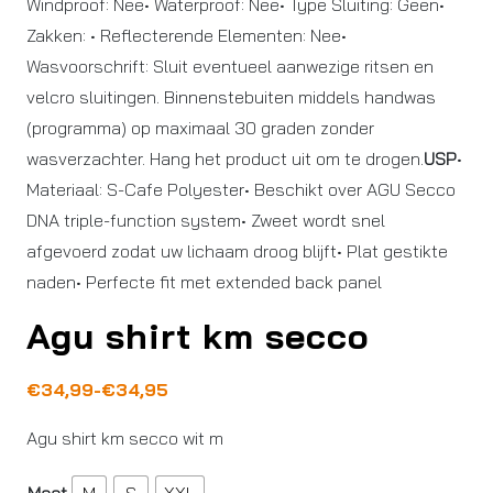
Windproof: Nee• Waterproof: Nee• Type Sluiting: Geen•
Zakken: • Reflecterende Elementen: Nee•
Wasvoorschrift: Sluit eventueel aanwezige ritsen en
velcro sluitingen. Binnenstebuiten middels handwas
(programma) op maximaal 30 graden zonder
wasverzachter. Hang het product uit om te drogen.
USP
•
Materiaal: S-Cafe Polyester• Beschikt over AGU Secco
DNA triple-function system• Zweet wordt snel
afgevoerd zodat uw lichaam droog blijft• Plat gestikte
naden• Perfecte fit met extended back panel
Agu shirt km secco
Prijsklasse:
€
34,99
-
€
34,95
€34,95
Agu shirt km secco wit m
tot
€34,99