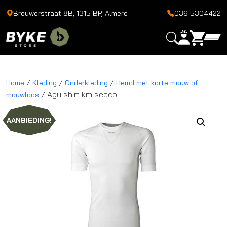
Brouwerstraat 8B, 1315 BP, Almere
036 5304422
/
/
/
Home
Kleding
Onderkleding
Hemd met korte mouw of
/ Agu shirt km secco
mouwloos
AANBIEDING!