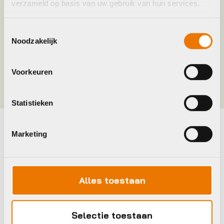
verzameld op basis van uw gebruik van hun services.
Merk
Agu
Toestemmingsselectie
Maat
L, M, S, XL, XXL, XXXL
Noodzakelijk
Kleur
Wit, Zwart
Voorkeuren
Statistieken
Marketing
Maak je fiets compleet
Bekijk alle accessoires
Alles toestaan
Trek
Gian
Selectie toestaan