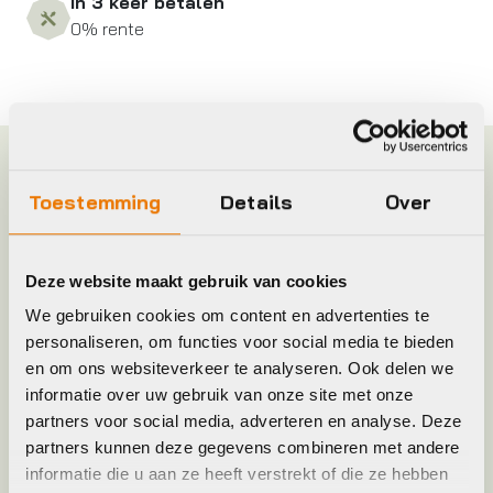
In 3 keer betalen
0% rente
Specificaties
Toestemming
Details
Over
Frame Type
Uni
Deze website maakt gebruik van cookies
Hoofdkleur
Wit, Zwart
We gebruiken cookies om content en advertenties te
personaliseren, om functies voor social media te bieden
en om ons websiteverkeer te analyseren. Ook delen we
Keyword
T-SHIRT
informatie over uw gebruik van onze site met onze
partners voor social media, adverteren en analyse. Deze
Leverstatus
Niet meer leverbaar
partners kunnen deze gegevens combineren met andere
informatie die u aan ze heeft verstrekt of die ze hebben