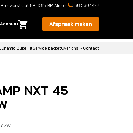
Brouwerstraat 8B, 1315 BP, Almere
036 5304422
Afspraak maken
Account
Dynamic Byke Fit
Service pakket
Over ons
Contact
AMP NXT 45
W
DY ZW