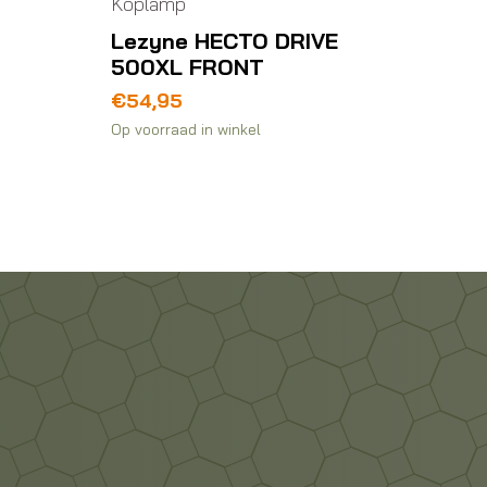
Koplamp
Koplam
Lezyne HECTO DRIVE
Axa 
500XL FRONT
CITY 
ZW
€
54,95
€
19,9
Op voorraad in winkel
Op voorra