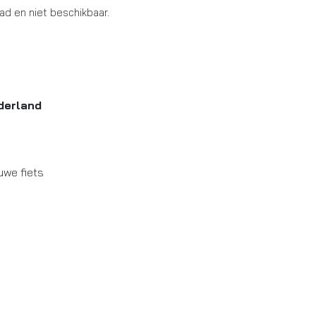
aad en niet beschikbaar.
derland
uwe fiets