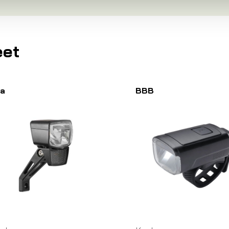
eet
a
BBB