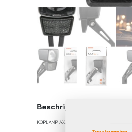
Beschrijving
KOPLAMP AXA NXT 45 STEADY DYN ZW
Toestemming