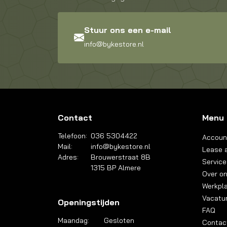
Stuur ons een e-mail
info@bykestore.nl
Contact
Menu
Telefoon:
036 5304422
Accoun
Mail:
info@bykestore.nl
Lease a
Adres:
Brouwerstraat 8B
Service
1315 BP Almere
Over o
Werkpl
Vacatu
Openingstijden
FAQ
Maandag:
Gesloten
Contac