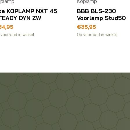
plamp
Koplamp
xa KOPLAMP NXT 45
BBB BLS-230
TEADY DYN ZW
Voorlamp Stud50
34,95
€
35,95
voorraad in winkel
Op voorraad in winkel