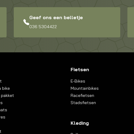
Geef ons een belletje
036 5304422
Fietsen
t
E-Bikes
 bike
Mountainbikes
 pakket
Racefietsen
ns
Stadsfietsen
aats
res
Kleding
t