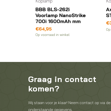
Koplamp
Ko
BBB BLS-262i
A
keDuo
Voorlamp NanoStrike
S
Ah
700i 1600mAh mm
€
€
64,95
Op 
Op voorraad in winkel
Graag in contact
komen?
Wij staan voor je klaar! Neem contact op via de
onderstaande gegevens.