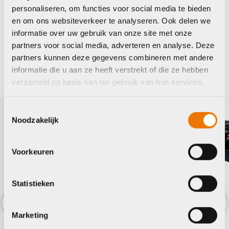
personaliseren, om functies voor social media te bieden
en om ons websiteverkeer te analyseren. Ook delen we
Maak je fiets compleet
informatie over uw gebruik van onze site met onze
partners voor social media, adverteren en analyse. Deze
Bekijk alle accessoires
partners kunnen deze gegevens combineren met andere
informatie die u aan ze heeft verstrekt of die ze hebben
Giant
verzameld op basis van uw gebruik van hun services.
Toestemmingsselectie
Noodzakelijk
Voorkeuren
Statistieken
Marketing
Previous
Nex