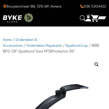
Brouwerstraat 8B, 1315 BP, Almere
036 5304422
/
Home
Onderdelen &
/
/
/ BBB
Accessoires
Onderdelen/Reparatie
Spatbord/Lap
BFD-13F Spatbord Voor MTBProtector 26″