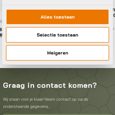
Spatbord/Lap
Giant UNICLIP FENDER WITH
DOCKING STATION
Alles toestaan
€
22,95
Op voorraad in winkel
Achter
Selectie toestaan
Weigeren
Graag in contact komen?
Wij staan voor je klaar! Neem contact op via de
onderstaande gegevens.