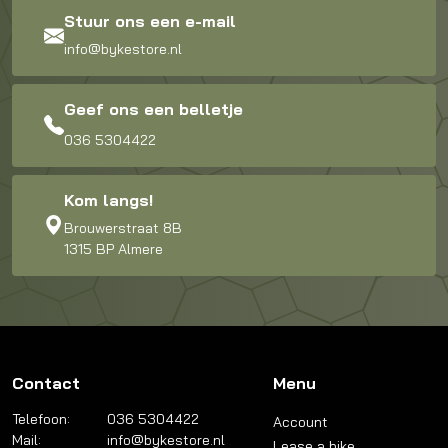
Stuur ons een e-mail
info@bykestore.nl
Geef ons een belletje
036 5304422
Kom langs!
Brouwerstraat 8B
1315 BP Almere
Contact
Menu
Telefoon:
036 5304422
Account
Mail:
info@bykestore.nl
Lease a bike