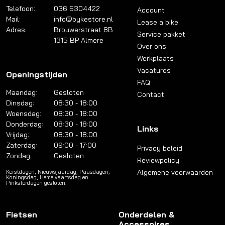
Telefoon:
036 5304422
Account
Mail:
info@bykestore.nl
Lease a bike
Adres:
Brouwerstraat 8B
Service pakket
1315 BP Almere
Over ons
Werkplaats
Vacatures
Openingstijden
FAQ
Maandag:
Gesloten
Contact
Dinsdag:
08:30 - 18:00
Woensdag:
08:30 - 18:00
Donderdag:
08:30 - 18:00
Links
Vrijdag:
08:30 - 18:00
Zaterdag:
09:00 - 17:00
Privacy beleid
Zondag:
Gesloten
Reviewpolicy
Algemene voorwaarden
Kerstdagen, Nieuwsjaardag, Paasdagen,
Koningsdag, Hemelvaartsdag en
Pinksterdagen gesloten.
Fietsen
Onderdelen &
Accessoires