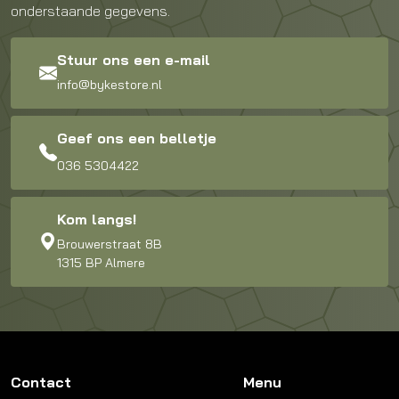
onderstaande gegevens.
Stuur ons een e-mail
info@bykestore.nl
Geef ons een belletje
036 5304422
Kom langs!
Brouwerstraat 8B
1315 BP Almere
Contact
Menu