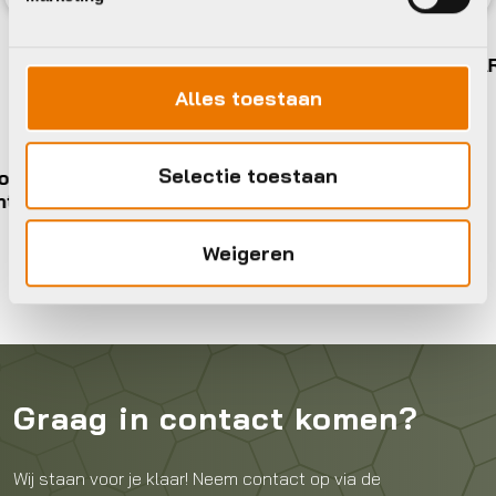
Previous
Nex
Sturen
Cadex RACE ROAD HANDLEBAR
€
349,95
Alles toestaan
Op voorraad in winkel
Selectie toestaan
tphone
Weigeren
Graag in contact komen?
Wij staan voor je klaar! Neem contact op via de