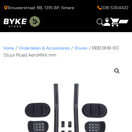
Brouwerstraat 8B, 1315 BP, Almere
036 5304422
/
/
/ BBB BHB-60
Home
Onderdelen & Accessoires
Sturen
Stuur Road AeroMAX mm