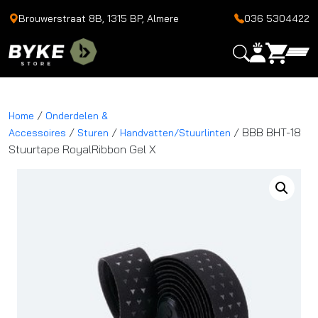
Brouwerstraat 8B, 1315 BP, Almere
036 5304422
/
Home
Onderdelen &
/
/
/ BBB BHT-18
Accessoires
Sturen
Handvatten/Stuurlinten
Stuurtape RoyalRibbon Gel X