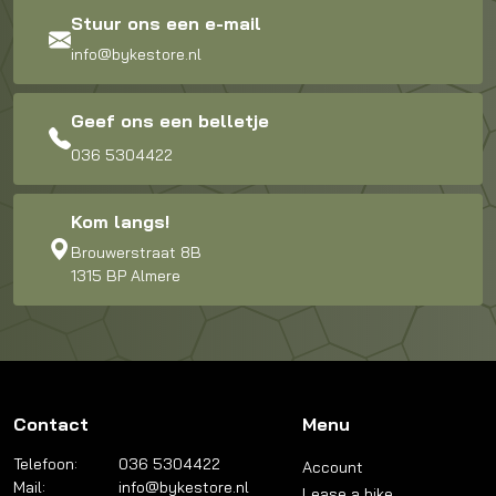
Stuur ons een e-mail
info@bykestore.nl
Geef ons een belletje
036 5304422
Kom langs!
Brouwerstraat 8B
1315 BP Almere
Contact
Menu
Telefoon:
036 5304422
Account
Mail:
info@bykestore.nl
Lease a bike