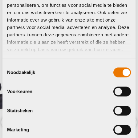
personaliseren, om functies voor social media te bieden
en om ons websiteverkeer te analyseren. Ook delen we
Maak je fiets compleet
informatie over uw gebruik van onze site met onze
partners voor social media, adverteren en analyse. Deze
Bekijk alle accessoires
partners kunnen deze gegevens combineren met andere
informatie die u aan ze heeft verstrekt of die ze hebben
Ergon
Xlc
verzameld op basis van uw gebruik van hun services.
Toestemmingsselectie
Noodzakelijk
Voorkeuren
Statistieken
Marketing
Previous
Nex
Handva