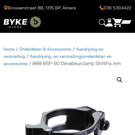
Brouwerstraat 8B, 1315 BP, Almere
036 5304422
/
/
Home
Onderdelen & Accessoires
Aandrijving en
/
versnelling
Aandrijving- en versnellingsonderdelen en
/ BBB BSP-90 Derailleurclamp ShiftFix mm
accessoires