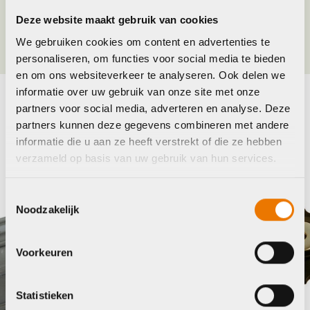
Kleur
Zwart
Deze website maakt gebruik van cookies
We gebruiken cookies om content en advertenties te
personaliseren, om functies voor social media te bieden
en om ons websiteverkeer te analyseren. Ook delen we
informatie over uw gebruik van onze site met onze
partners voor social media, adverteren en analyse. Deze
Maak je fiets compleet
partners kunnen deze gegevens combineren met andere
Bekijk alle accessoires
informatie die u aan ze heeft verstrekt of die ze hebben
verzameld op basis van uw gebruik van hun services.
Onbekend
Sh
Toestemmingsselectie
Noodzakelijk
Voorkeuren
Statistieken