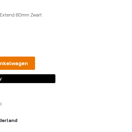
veExtend 80mm Zwart
inkelwagen
l
derland