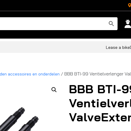
Lease a bike
/ BBB BTI-99 Ventielverlenger V
den accessoires en onderdelen
BBB BTI-9
Ventielver
ValveExt