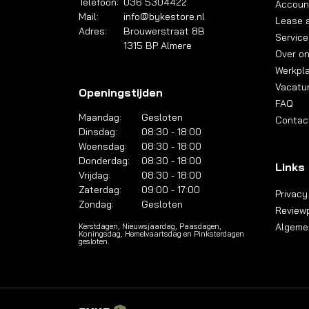
Telefoon:
036 5304422
Accoun
Mail:
info@bykestore.nl
Lease a
Adres:
Brouwerstraat 8B
Service
1315 BP Almere
Over o
Werkpl
Vacatu
Openingstijden
FAQ
Maandag:
Gesloten
Contac
Dinsdag:
08:30 - 18:00
Woensdag:
08:30 - 18:00
Donderdag:
08:30 - 18:00
Links
Vrijdag:
08:30 - 18:00
Zaterdag:
09:00 - 17:00
Privacy
Zondag:
Gesloten
Reviewp
Algeme
Kerstdagen, Nieuwsjaardag, Paasdagen,
Koningsdag, Hemelvaartsdag en Pinksterdagen
gesloten.