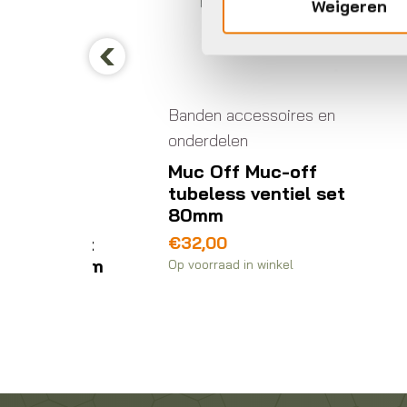
Weigeren
Ba
on
Previous
B
Banden accessoires en
B
onderdelen
E
es en
Muc Off Muc-off
€
tubeless ventiel set
Op 
80mm
off
€
32,00
ess kit
xc 44mm
Op voorraad in winkel