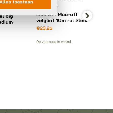
Alles toestaan
onderdelen
Banden
Muc Off Muc-off
g
onderd
velglint 10m rol 25mm
m
Next
BBB B
€
23,25
HP 28
€
6,95
Op voorraad in winkel
Op voorra