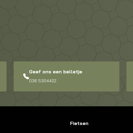
Geef ons een belletje
036 5304422
Fietsen