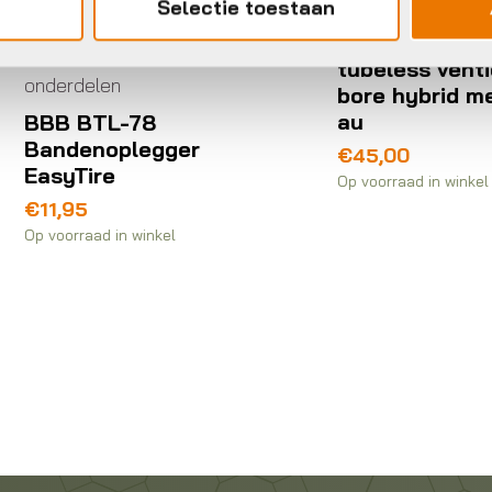
onderdelen
Selectie toestaan
Muc Off Muc-off
nden accessoires en
tubeless ventiel bi
derdelen
bore hybrid mediu
au
BB BTL-78
andenoplegger
€
45,00
asyTire
Op voorraad in winkel
11,95
voorraad in winkel