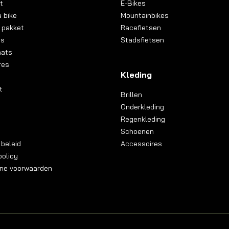
t
E-Bikes
 bike
Mountainbikes
 pakket
Racefietsen
ns
Stadsfietsen
aats
res
Kleding
t
Brillen
Onderkleding
Regenkleding
Schoenen
 beleid
Accessoires
olicy
ne voorwaarden