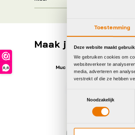
Toestemming
Maak je fiets compl
Deze website maakt gebruik
We gebruiken cookies om cont
websiteverkeer te analyseren
Muc Off
B
8,8
media, adverteren en analys
verstrekt of die ze hebben v
Toestemmingsselectie
Noodzakelijk