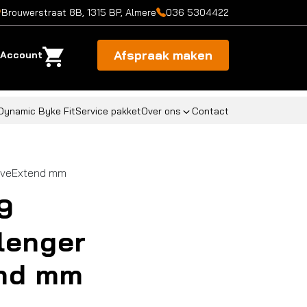
Brouwerstraat 8B, 1315 BP, Almere
036 5304422
Afspraak maken
Account
Dynamic Byke Fit
Service pakket
Over ons
Contact
alveExtend mm
9
lenger
end mm