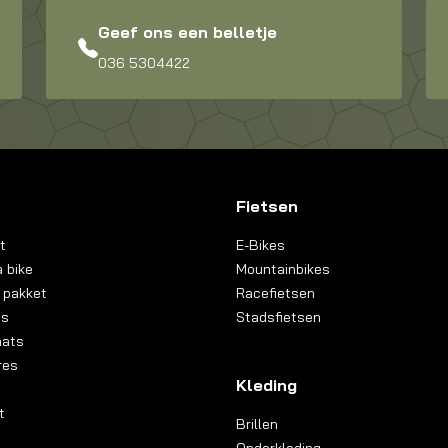
Geef ons een belletje
036 5304422
Fietsen
t
E-Bikes
 bike
Mountainbikes
 pakket
Racefietsen
ns
Stadsfietsen
aats
res
Kleding
t
Brillen