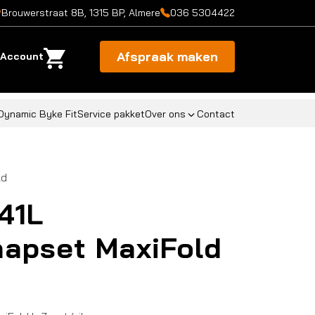
Brouwerstraat 8B, 1315 BP, Almere
036 5304422
Afspraak maken
Account
Dynamic Byke Fit
Service pakket
Over ons
Contact
ld
41L
apset MaxiFold