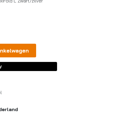
Fold L Zwart/zilver
inkelwagen
l
derland