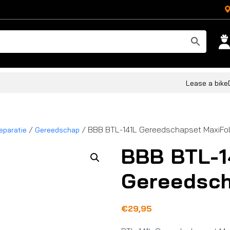
Lease a bike
/
/ BBB BTL-141L Gereedschapset MaxiFo
eparatie
Gereedschap
BBB BTL-1
Gereedsch
€
29,95