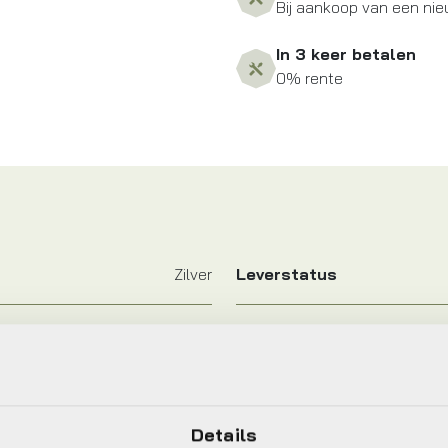
Bij aankoop van een nie
In 3 keer betalen
0% rente
Zilver
Leverstatus
BBB
Maat
Zwart/Zilver
Details