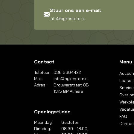
Stuur ons een e-mail
info@bykestore.nl
Contact
Menu
Telefoon:
036 5304422
Accoun
Mail:
info@bykestore.nl
Lease a
Adres:
Brouwerstraat 8B
Service
1315 BP Almere
Over o
Werkpl
Vacatu
Openingstijden
FAQ
Maandag:
Gesloten
Contac
Dinsdag:
08:30 - 18:00