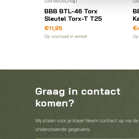
Gereedschap
Ge
BBB BTL-46 Torx
B
Sleutel Torx-T T25
K
5,6mm
€
11,95
€
Op voorraad in winkel
Op 
Graag in contact
komen?
Wij staan voor je klaar! Neem contact op via de
onderstaande gegevens.