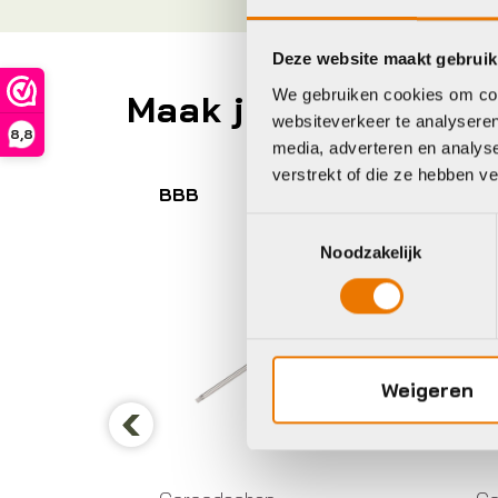
Deze website maakt gebruik
We gebruiken cookies om cont
Maak je fiets compl
websiteverkeer te analyseren
8,8
media, adverteren en analys
verstrekt of die ze hebben v
BBB
B
Toestemmingsselectie
Noodzakelijk
Weigeren
Previous