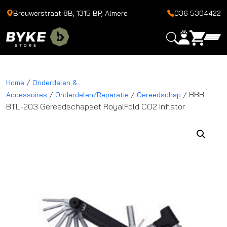
Brouwerstraat 8B, 1315 BP, Almere
036 5304422
/
Home
Onderdelen &
/
/
/ BBB
Accessoires
Onderdelen/Reparatie
Gereedschap
BTL-203 Gereedschapset RoyalFold CO2 Inflator