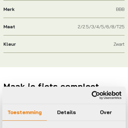
Merk
BBB
Maat
2/2.5/3/4/5/6/8/T25
Kleur
Zwart
Maak je fiets compleet
Bekijk alle accessoires
BBB
Toestemming
Details
Over