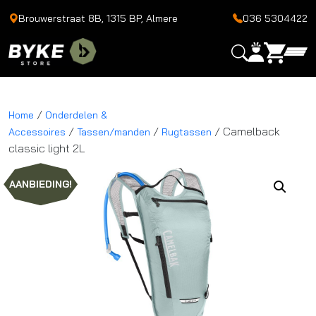
Brouwerstraat 8B, 1315 BP, Almere
036 5304422
/
Home
Onderdelen &
/
/
/ Camelback
Accessoires
Tassen/manden
Rugtassen
classic light 2L
AANBIEDING!