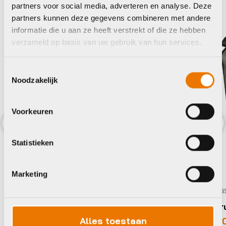
Trek
Agu
partners voor social media, adverteren en analyse. Deze
partners kunnen deze gegevens combineren met andere
informatie die u aan ze heeft verstrekt of die ze hebben
verzameld op basis van uw gebruik van hun services.
Toestemmingsselectie
Noodzakelijk
Voorkeuren
Previous
Nex
Statistieken
Gravelfietsen
Trek Checkpoint SL 7 AXS Gen 3
Marketing
2025
Rugta
Oorspronkelijke
Huidige
€
5.699,00
€
5.999,00
prijs
prijs
Op voorraad in winkel
Agu r
was:
is:
Alles toestaan
€
85,
€5.999,00.
€5.699,00.