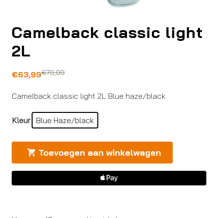
Camelback classic light
2L
€
70,00
Oorspronkelijke
Huidige
€
63,99
prijs
prijs
Camelback classic light 2L Blue haze/black
was:
is:
€70,00.
€63,99.
Kleur
Blue Haze/black
Toevoegen aan winkelwagen