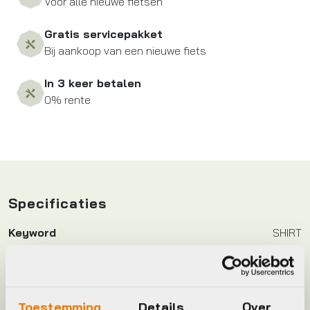
Voor alle nieuwe fietsen
Gratis servicepakket
Bij aankoop van een nieuwe fiets
In 3 keer betalen
0% rente
Specificaties
Keyword
SHIRT
Leverstatus
Op voorraad bij leverancier
Toestemming
Details
Over