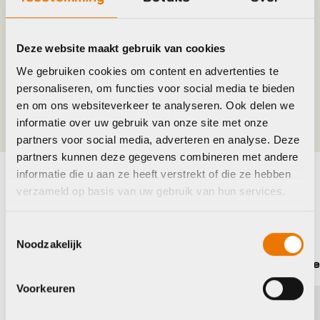
Model
S
Deze website maakt gebruik van cookies
Merk
Castelli
We gebruiken cookies om content en advertenties te
personaliseren, om functies voor social media te bieden
Maat
3XL, L, M, XL, XXL
en om ons websiteverkeer te analyseren. Ook delen we
informatie over uw gebruik van onze site met onze
partners voor social media, adverteren en analyse. Deze
partners kunnen deze gegevens combineren met andere
informatie die u aan ze heeft verstrekt of die ze hebben
verzameld op basis van uw gebruik van hun services.
Maak je fiets compleet
Bekijk alle accessoires
Toestemmingsselectie
Noodzakelijk
Sportful
Castel
Voorkeuren