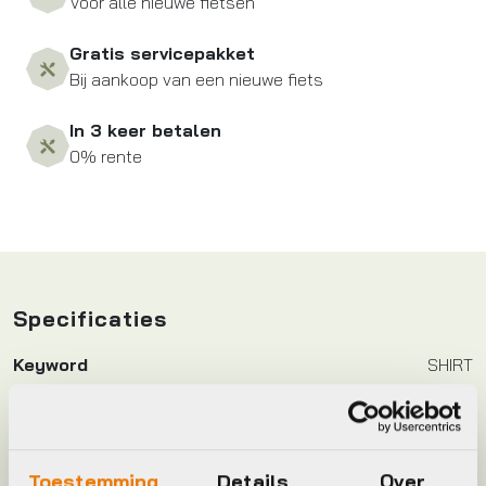
Voor alle nieuwe fietsen
Gratis servicepakket
Bij aankoop van een nieuwe fiets
In 3 keer betalen
0% rente
Specificaties
Keyword
SHIRT
Leverstatus
Op voorraad bij leverancier
Toestemming
Details
Over