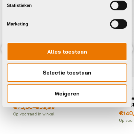
Statistieken
Marketing
Alles toestaan
Previous
Nex
Selectie toestaan
Casual kleding
Casual
Weigeren
Sportful CLASSIC JERSEY
Cast
JERS
Prijsklasse:
€
75,00
-
€
59,99
€59,99
€
140
Op voorraad in winkel
tot
Op voor
€75,00