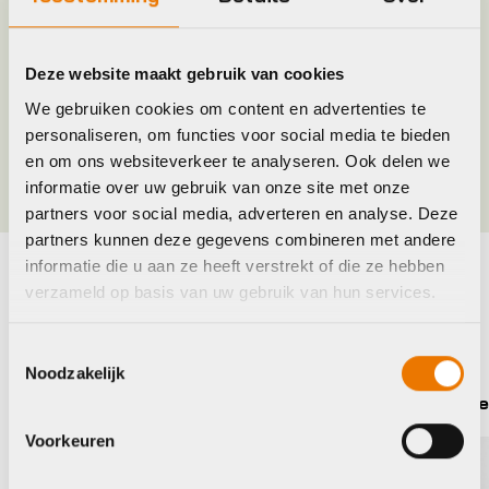
Model
S
Deze website maakt gebruik van cookies
Merk
Castelli
We gebruiken cookies om content en advertenties te
personaliseren, om functies voor social media te bieden
Maat
3XL, L, M, XL, XXL
en om ons websiteverkeer te analyseren. Ook delen we
informatie over uw gebruik van onze site met onze
partners voor social media, adverteren en analyse. Deze
partners kunnen deze gegevens combineren met andere
informatie die u aan ze heeft verstrekt of die ze hebben
verzameld op basis van uw gebruik van hun services.
Maak je fiets compleet
Bekijk alle accessoires
Toestemmingsselectie
Noodzakelijk
Sportful
Castel
Voorkeuren