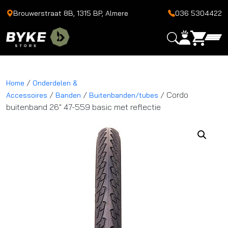
Brouwerstraat 8B, 1315 BP, Almere
036 5304422
/
Home
Onderdelen &
/
/
/ Cordo
Accessoires
Banden
Buitenbanden/tubes
buitenband 26″ 47-559 basic met reflectie