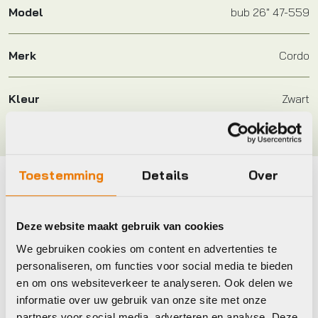
Model
bub 26" 47-559
Merk
Cordo
Kleur
Zwart
Toestemming
Details
Over
Maak je fiets compleet
Bekijk alle accessoires
Deze website maakt gebruik van cookies
We gebruiken cookies om content en advertenties te
personaliseren, om functies voor social media te bieden
Schwalbe
Bontr
en om ons websiteverkeer te analyseren. Ook delen we
informatie over uw gebruik van onze site met onze
partners voor social media, adverteren en analyse. Deze