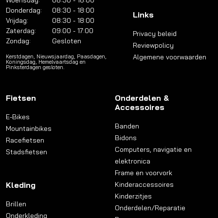
Woensdag:
08:30 - 18:00
Donderdag:
08:30 - 18:00
Links
Vrijdag:
08:30 - 18:00
Zaterdag:
09:00 - 17:00
Privacy beleid
Zondag:
Gesloten
Reviewpolicy
Algemene voorwaarden
Kerstdagen, Nieuwsjaardag, Paasdagen,
Koningsdag, Hemelvaartsdag en
Pinksterdagen gesloten.
Fietsen
Onderdelen &
Accessoires
E-Bikes
Banden
Mountainbikes
Bidons
Racefietsen
Computers, navigatie en
Stadsfietsen
elektronica
Frame en voorvork
Kleding
Kinderaccessoires
Kinderzitjes
Brillen
Onderdelen/Reparatie
Onderkleding