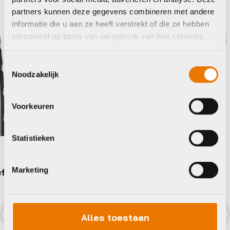
partners kunnen deze gegevens combineren met andere
informatie die u aan ze heeft verstrekt of die ze hebben
verzameld op basis van uw gebruik van hun services.
Toestemmingsselectie
Noodzakelijk
Voorkeuren
Buite
Bontr
Statistieken
Issue
Buitenbanden/tubes
€
59,
Marketing
Op voor
Schwalbe Buitenband Road Cruiser
K-Guard 28×1.40″ /
€
24,90
Op voorraad in winkel
Alles toestaan
Previous
Nex