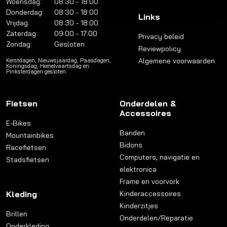
Woensdag:
08:30 - 18:00
Donderdag:
08:30 - 18:00
Links
Vrijdag:
08:30 - 18:00
Zaterdag:
09:00 - 17:00
Privacy beleid
Zondag:
Gesloten
Reviewpolicy
Algemene voorwaarden
Kerstdagen, Nieuwsjaardag, Paasdagen,
Koningsdag, Hemelvaartsdag en
Pinksterdagen gesloten.
Fietsen
Onderdelen &
Accessoires
E-Bikes
Banden
Mountainbikes
Bidons
Racefietsen
Computers, navigatie en
Stadsfietsen
elektronica
Frame en voorvork
Kleding
Kinderaccessoires
Kinderzitjes
Brillen
Onderdelen/Reparatie
Onderkleding