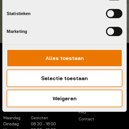
Kom langs!
Statistieken
Brouwerstraat 8B
1315 BP Almere
Marketing
Alles toestaan
Contact
Menu
Telefoon:
036 5304422
Account
Mail:
info@bykestore.nl
Selectie toestaan
Lease a bike
Adres:
Brouwerstraat 8B
Service pakket
1315 BP Almere
Over ons
Weigeren
Werkplaats
Vacatures
Openingstijden
FAQ
Maandag:
Gesloten
Contact
Dinsdag:
08:30 - 18:00