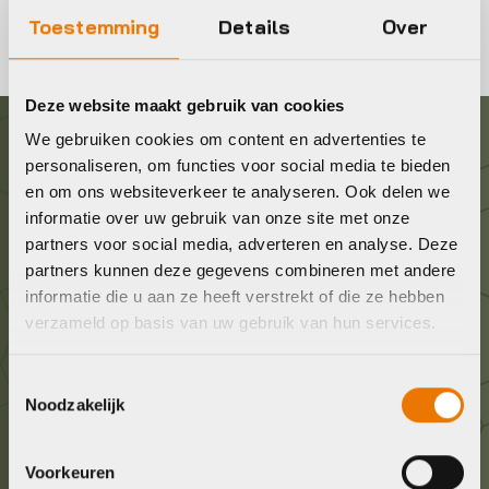
Toestemming
Details
Over
Deze website maakt gebruik van cookies
We gebruiken cookies om content en advertenties te
Graag in contact komen?
personaliseren, om functies voor social media te bieden
en om ons websiteverkeer te analyseren. Ook delen we
informatie over uw gebruik van onze site met onze
Wij staan voor je klaar! Neem contact op via de
partners voor social media, adverteren en analyse. Deze
onderstaande gegevens.
partners kunnen deze gegevens combineren met andere
informatie die u aan ze heeft verstrekt of die ze hebben
Stuur ons een e-mail
verzameld op basis van uw gebruik van hun services.
info@bykestore.nl
Toestemmingsselectie
Noodzakelijk
Geef ons een belletje
036 5304422
Voorkeuren