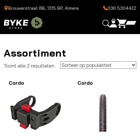
Brouwerstraat 8B, 1315 BP, Almere
036 5304422
Assortiment
Gesorteerd
Toont alle 2 resultaten
op
Cordo
populariteit
Cordo