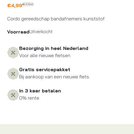
€
7,50
Oorspronkelijke
Huidige
€
4,99
prijs
prijs
Cordo gereedschap bandafnemers kunststof
was:
is:
€7,50.
€4,99.
Voorraad
Uitverkocht
Bezorging in heel Nederland
Voor alle nieuwe fietsen
Gratis servicepakket
Bij aankoop van een nieuwe fiets
In 3 keer betalen
0% rente