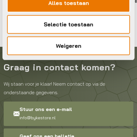
BBB BTL-21 Kettingreiniger
Alles toestaan
Bright&Fresh;
€
24,95
Op voorraad in winkel
Selectie toestaan
Weigeren
Graag in contact komen?
Wij staan voor je klaar! Neem contact op via de
onderstaande gegevens.
Stuur ons een e-mail
info@bykestore.nl
Geef ons een belletje