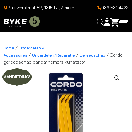
Brouwerstraat 8B, 1315 BP, Almere
036 5304422
/
Home
Onderdelen &
/
/
/ Cordo
Accessoires
Onderdelen/Reparatie
Gereedschap
gereedschap bandafnemers kunststof
AANBIEDING!