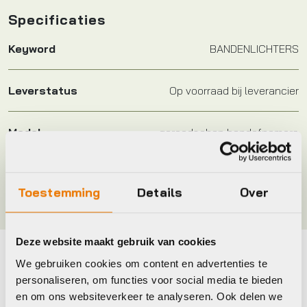
Specificaties
Keyword
BANDENLICHTERS
Leverstatus
Op voorraad bij leverancier
Model
gereedschap bandafnemers
Merk
Cordo
Toestemming
Details
Over
Deze website maakt gebruik van cookies
We gebruiken cookies om content en advertenties te
Maak je fiets compleet
personaliseren, om functies voor social media te bieden
Bekijk alle accessoires
en om ons websiteverkeer te analyseren. Ook delen we