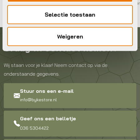
Op voor
Selectie toestaan
Weigeren
Graag in contact komen?
Wij staan voor je klaar! Neem contact op via de
onderstaande gegevens.
Stuur ons een e-mail
info@bykestore.nl
Geef ons een belletje
036 5304422