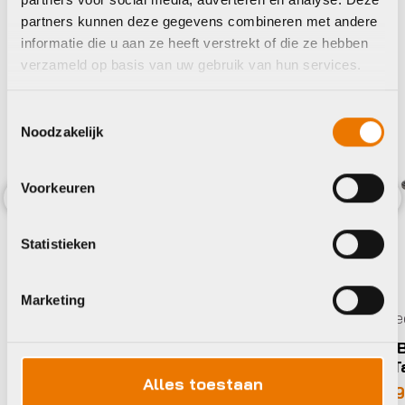
partners kunnen deze gegevens combineren met andere
informatie die u aan ze heeft verstrekt of die ze hebben
verzameld op basis van uw gebruik van hun services.
Toestemmingsselectie
Noodzakelijk
Voorkeuren
Previous
Nex
Statistieken
Marketing
Gereedschap
Geree
Lezyne MULTI TOOL V PRO 17
BBB B
TurnT
€
41,95
Alles toestaan
€
19,
Beschikbaar op nabestelling