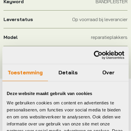
Keyword
BANDPLEISTER
Leverstatus
Op voorraad bij leverancier
Model
reparatieplakkers
Merk
Cordo
Toestemming
Details
Over
Deze website maakt gebruik van cookies
Maak je fiets compleet
We gebruiken cookies om content en advertenties te
Bekijk alle accessoires
personaliseren, om functies voor social media te bieden
en om ons websiteverkeer te analyseren. Ook delen we
informatie over uw gebruik van onze site met onze
Lezyne
BBB
partners voor social media, adverteren en analyse. Deze