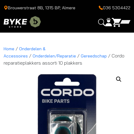
Brouwerstraat 8B, 1315 BP, Almere
036 5304422
/
Home
Onderdelen &
/
/
/ Cordo
Accessoires
Onderdelen/Reparatie
Gereedschap
reparatieplakkers assorti 10 plakkers