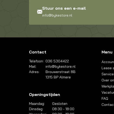
Stuur ons een e-mail
info@bykestore.nl
Contact
Menu
Telefoon:
036 5304422
Accoun
Mail:
info@bykestore.nl
Lease a
Adres:
Brouwerstraat 8B
Service
1315 BP Almere
Over o
Werkpl
Vacatu
Openingstijden
FAQ
Maandag:
Gesloten
Contac
Dinsdag:
08:30 - 18:00