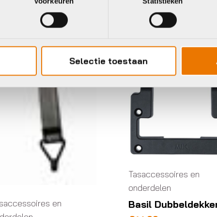
Voorkeuren
Statistieken
Selectie toestaan
Tasaccessoires en
onderdelen
saccessoires en
Basil Dubbeldekke
derdelen