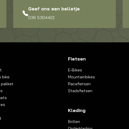
Geef ons een belletje
036 5304422
Fietsen
t
E-Bikes
 bike
Mountainbikes
 pakket
Racefietsen
ns
Stadsfietsen
aats
res
Kleding
t
Brillen
Onderkleding