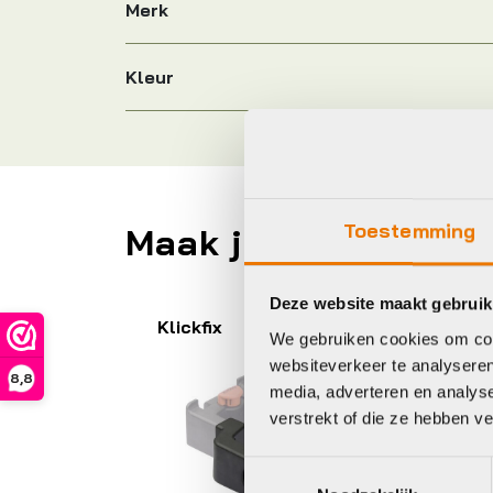
Merk
Kleur
Toestemming
Maak je fiets compl
Deze website maakt gebruik
Klickfix
Or
We gebruiken cookies om cont
websiteverkeer te analyseren
8,8
media, adverteren en analys
verstrekt of die ze hebben v
Toestemmingsselectie