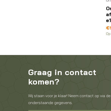
Or
a
e
€
Op 
Graag in contact
komen?
Wij staan voor je klaar! Neem contact op via de
onderstaande gegevens.