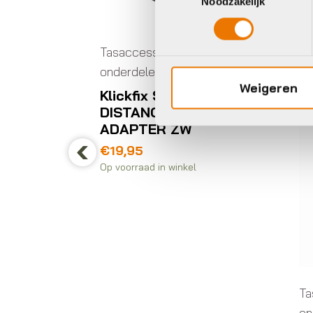
Noodzakelijk
Tasaccessoires en
onderdelen
n
Weigeren
Klickfix STUUD
DISTANCE SET 100MM
ADAPTER ZW
geset
€
19,95
Op voorraad in winkel
Previous
Ta
on