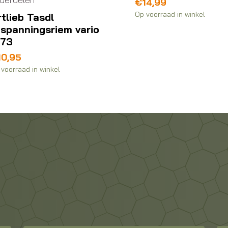
€
14,99
Op voorraad in winkel
tlieb Tasdl
fspanningsriem vario
173
10,95
voorraad in winkel