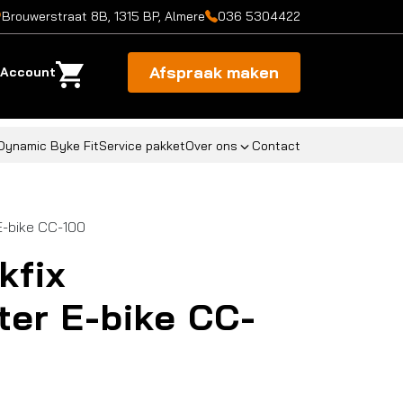
Brouwerstraat 8B, 1315 BP, Almere
036 5304422
Afspraak maken
Account
Dynamic Byke Fit
Service pakket
Over ons
Contact
E-bike CC-100
kfix
ter E-bike CC-