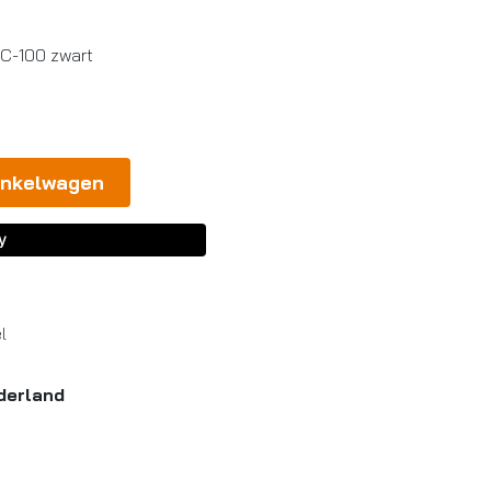
CC-100 zwart
inkelwagen
l
derland