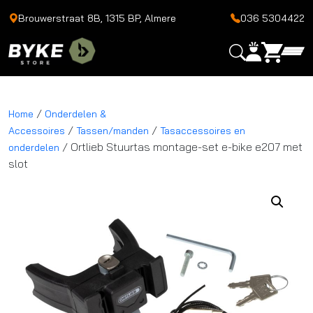
Brouwerstraat 8B, 1315 BP, Almere
036 5304422
/
Home
Onderdelen &
/
/
Accessoires
Tassen/manden
Tasaccessoires en
/ Ortlieb Stuurtas montage-set e-bike e207 met
onderdelen
slot