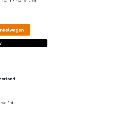
 zwart / zwarte veer
inkelwagen
l
derland
uwe fiets