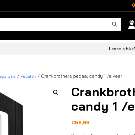
Lease a bike
/
/ Crankbrothers pedaal candy 1 /e veer
eparatie
Pedalen
Crankbrot
candy 1 /e
€
59,99