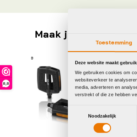
Maak je fiets compl
Toestemming
Bontrager
W
Deze website maakt gebruik
We gebruiken cookies om cont
websiteverkeer te analyseren
8,8
media, adverteren en analys
verstrekt of die ze hebben v
Toestemmingsselectie
Noodzakelijk
Pedalen
Pe
Bontrager Pedaal
W