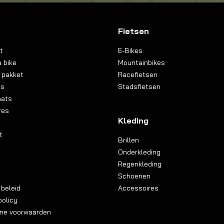
Fietsen
t
E-Bikes
 bike
Mountainbikes
 pakket
Racefietsen
ns
Stadsfietsen
aats
res
Kleding
t
Brillen
Onderkleding
Regenkleding
Schoenen
 beleid
Accessoires
olicy
ne voorwaarden