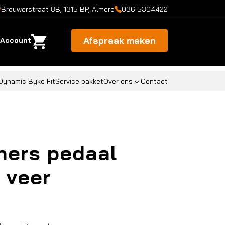
Brouwerstraat 8B, 1315 BP, Almere
036 5304422
Afspraak maken
Account
Dynamic Byke Fit
Service pakket
Over ons
Contact
hers pedaal
 veer