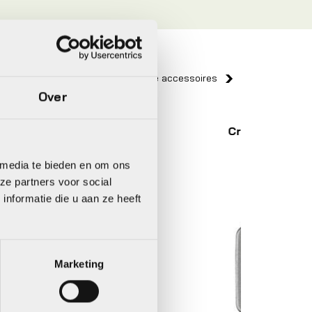
Bekijk alle accessoires
Over
Crankbrothers
Xlc
 media te bieden en om ons
ze partners voor social
nformatie die u aan ze heeft
Marketing
Pedale
Xlc P
ULTR