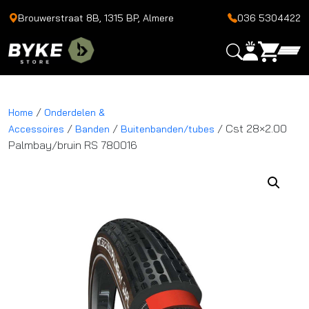
Brouwerstraat 8B, 1315 BP, Almere
036 5304422
/
Home
Onderdelen &
/
/
/ Cst 28×2.00
Accessoires
Banden
Buitenbanden/tubes
Palmbay/bruin RS 780016