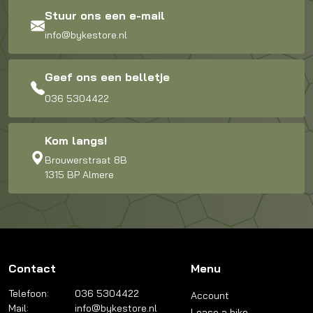
Stuur ons een e-mail
info@bykestore.nl
Geef ons een belletje
036 5304422
Kom langs!
Brouwerstraat 8B
1315 BP Almere
Contact
Menu
Telefoon:
036 5304422
Account
Mail:
info@bykestore.nl
Lease a bike