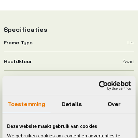
Specificaties
Frame Type
Uni
Hoofdkleur
Zwart
Keyword
BAND
Leverstatus
Op voorraad bij leverancier
Toestemming
Details
Over
Model
bub 28x1.90 50-622 refl palmbay
Deze website maakt gebruik van cookies
We gebruiken cookies om content en advertenties te
Plaatsbepaling
R