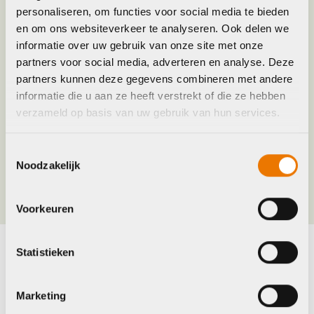
personaliseren, om functies voor social media te bieden
en om ons websiteverkeer te analyseren. Ook delen we
Merk
Cst
informatie over uw gebruik van onze site met onze
partners voor social media, adverteren en analyse. Deze
partners kunnen deze gegevens combineren met andere
Jaar
2016
informatie die u aan ze heeft verstrekt of die ze hebben
verzameld op basis van uw gebruik van hun services.
Maat
50-622
Toestemmingsselectie
Noodzakelijk
Kleur
Zwart
Voorkeuren
Statistieken
Maak je fiets compleet
Bekijk alle accessoires
Marketing