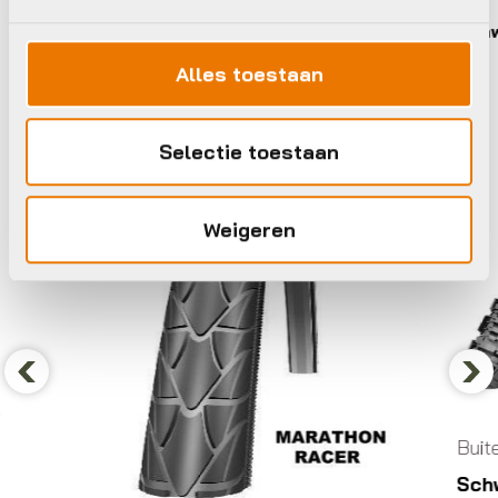
Schwalbe
Schwa
Alles toestaan
Selectie toestaan
Weigeren
Previous
Nex
Buite
Schwa