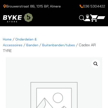
Brouwerstraat 8B, 1315 BP, Almere
036 5304422
/
Home
Onderdelen &
/
/
/ Cadex AR
Accessoires
Banden
Buitenbanden/tubes
TYRE