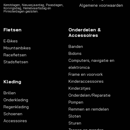
Algemene voorwaarden
Kerstdagen, Nieuwsjaardag, Paasdagen,
Koningsdag, Hemelvaartsdag en
Pinksterdagen gesloten.
Fietsen
Onderdelen &
Accessoires
E-Bikes
Banden
Mountainbikes
Bidons
Racefietsen
Computers, navigatie en
Stadsfietsen
elektronica
Frame en voorvork
Kleding
Kinderaccessoires
Kinderzitjes
Brillen
Onderdelen/Reparatie
Onderkleding
Pompen
Regenkleding
Remmen en remdelen
Schoenen
Sloten
Accessoires
Sturen
Tassen en manden