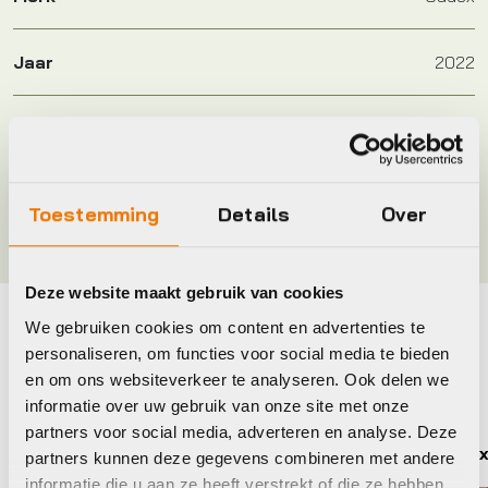
Jaar
2022
Maat
700x40c
Kleur
Zwart
Toestemming
Details
Over
Deze website maakt gebruik van cookies
We gebruiken cookies om content en advertenties te
Maak je fiets compleet
personaliseren, om functies voor social media te bieden
en om ons websiteverkeer te analyseren. Ook delen we
Bekijk alle accessoires
informatie over uw gebruik van onze site met onze
partners voor social media, adverteren en analyse. Deze
Continental
Cade
partners kunnen deze gegevens combineren met andere
informatie die u aan ze heeft verstrekt of die ze hebben