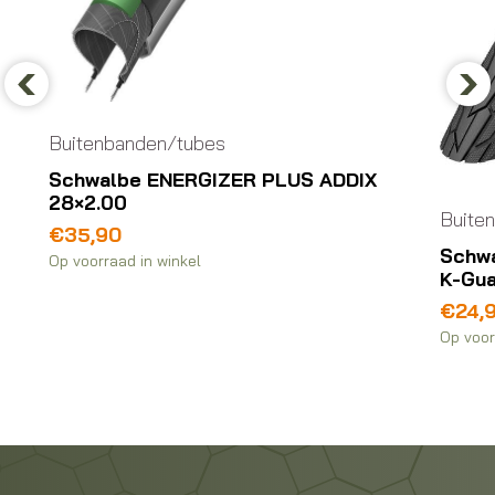
Previous
Nex
Buitenbanden/tubes
Schwalbe ENERGIZER PLUS ADDIX
28×2.00
Buite
€
35,90
Schwa
Op voorraad in winkel
K-Gua
€
24,
Op voor