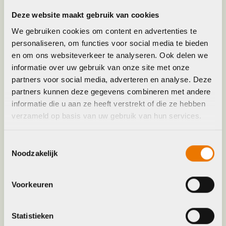
Frame Type
Uni
Deze website maakt gebruik van cookies
We gebruiken cookies om content en advertenties te
personaliseren, om functies voor social media te bieden
Hoofdkleur
Zwart
en om ons websiteverkeer te analyseren. Ook delen we
informatie over uw gebruik van onze site met onze
Keyword
BAND
partners voor social media, adverteren en analyse. Deze
partners kunnen deze gegevens combineren met andere
informatie die u aan ze heeft verstrekt of die ze hebben
Leverstatus
Niet meer leverbaar
verzameld op basis van uw gebruik van hun services.
XR3 Team Issue TLR Legacy Tread
Toestemmingsselectie
Model
mountainbikeband
Noodzakelijk
Merk
Bontrager
Voorkeuren
Maat
27.5" x 2.35"
Statistieken