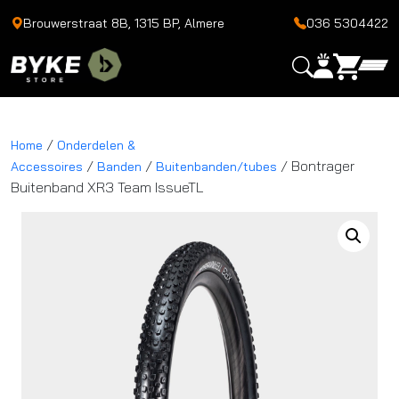
Brouwerstraat 8B, 1315 BP, Almere
036 5304422
/
Home
Onderdelen &
/
/
/ Bontrager
Accessoires
Banden
Buitenbanden/tubes
Buitenband XR3 Team IssueTL