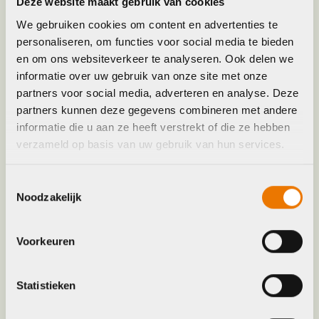
Deze website maakt gebruik van cookies
Frame Type
Uni
We gebruiken cookies om content en advertenties te
personaliseren, om functies voor social media te bieden
en om ons websiteverkeer te analyseren. Ook delen we
Hoofdkleur
Zwart
informatie over uw gebruik van onze site met onze
partners voor social media, adverteren en analyse. Deze
Keyword
BAND
partners kunnen deze gegevens combineren met andere
informatie die u aan ze heeft verstrekt of die ze hebben
verzameld op basis van uw gebruik van hun services.
Leverstatus
Niet meer leverbaar
Toestemmingsselectie
Model
GR1 Team Issue gravelband
Noodzakelijk
Merk
Bontrager
Voorkeuren
Maat
700C x 40mm
Statistieken