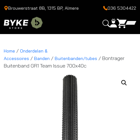
Brouwerstraat 8B, 1315 BP, Almere
036 5304422
/
Home
Onderdelen &
/
/
/ Bontrager
Accessoires
Banden
Buitenbanden/tubes
Buitenband GR1 Team Issue 700x40c