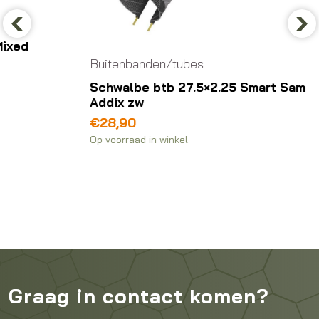
Previous
Nex
Buitenbanden/tubes
Buite
Schwalbe btb 27.5×2.25 Smart Sam
Schwa
Addix zw
refl 
€
28,90
€
45,
Op voorraad in winkel
Op voor
Graag in contact komen?