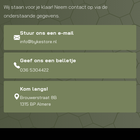
Wij staan voor je klaar! Neem contact op via de
onderstaande gegevens.
Stuur ons een e-mail
info@bykestore.nl
Geef ons een belletje
036 5304422
Kom langs!
Brouwerstraat 8B
1315 BP Almere