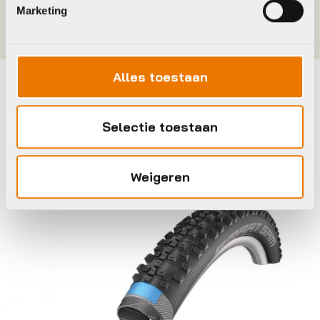
Kleur
BLACK
Marketing
Alles toestaan
Maak je fiets compleet
Selectie toestaan
Bekijk alle accessoires
Schwalbe
Schwa
Weigeren