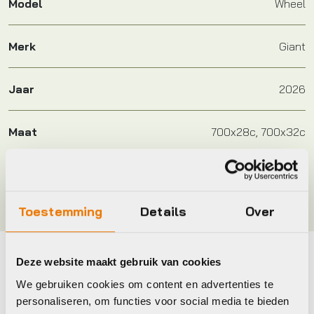
Model
Wheel
Merk
Giant
Jaar
2026
Maat
700x28c, 700x32c
Kleur
Zwart
Toestemming
Details
Over
Deze website maakt gebruik van cookies
Maak je fiets compleet
We gebruiken cookies om content en advertenties te
Bekijk alle accessoires
personaliseren, om functies voor social media te bieden