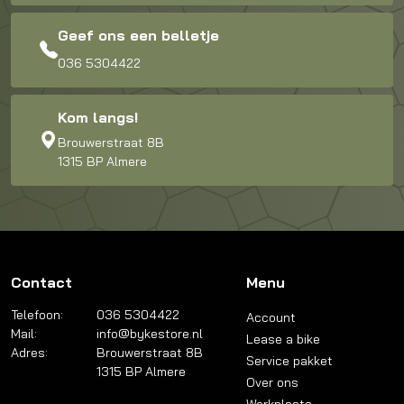
Geef ons een belletje
036 5304422
Kom langs!
Brouwerstraat 8B
1315 BP Almere
Contact
Menu
Telefoon:
036 5304422
Account
Mail:
info@bykestore.nl
Lease a bike
Adres:
Brouwerstraat 8B
Service pakket
1315 BP Almere
Over ons