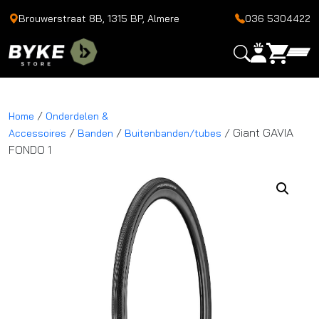
Brouwerstraat 8B, 1315 BP, Almere
036 5304422
/
Home
Onderdelen &
/
/
/ Giant GAVIA
Accessoires
Banden
Buitenbanden/tubes
FONDO 1