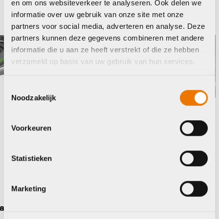
en om ons websiteverkeer te analyseren. Ook delen we
informatie over uw gebruik van onze site met onze
Cst
Schwa
partners voor social media, adverteren en analyse. Deze
partners kunnen deze gegevens combineren met andere
informatie die u aan ze heeft verstrekt of die ze hebben
verzameld op basis van uw gebruik van hun services.
Toestemmingsselectie
Noodzakelijk
Voorkeuren
Statistieken
Marketing
Buite
Buitenbanden/tubes
Schwa