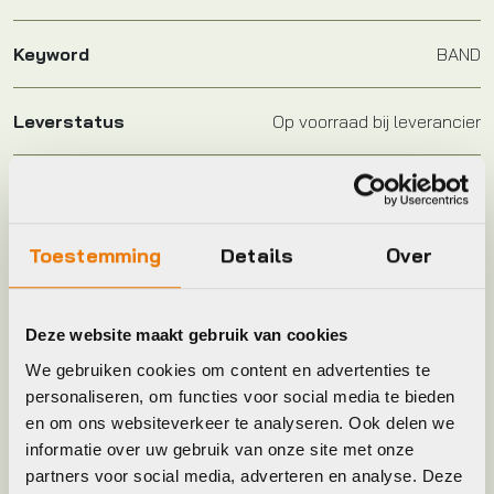
Keyword
BAND
Leverstatus
Op voorraad bij leverancier
Model
Marathon E-Plus
Toestemming
Details
Over
Plaatsbepaling
R
Merk
Schwalbe
Deze website maakt gebruik van cookies
We gebruiken cookies om content en advertenties te
Jaar
2020
personaliseren, om functies voor social media te bieden
en om ons websiteverkeer te analyseren. Ook delen we
informatie over uw gebruik van onze site met onze
Maat
37-622
partners voor social media, adverteren en analyse. Deze