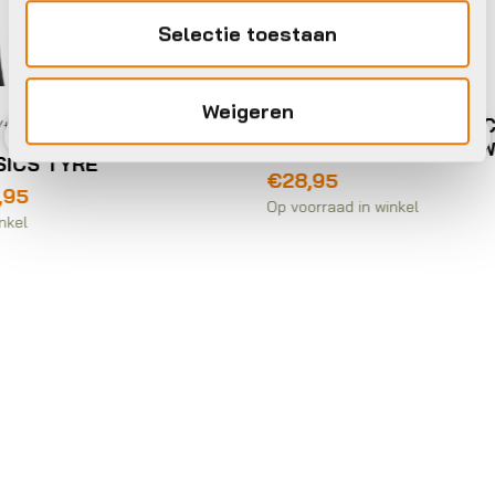
Selectie toestaan
Buitenbanden/tubes
Weigeren
Continental BUB 28X1 CO 23-622
ULTRA SPORT III ZW VW
Previous
Nex
€
28,95
Op voorraad in winkel
Bui
Ca
€
6
Besc