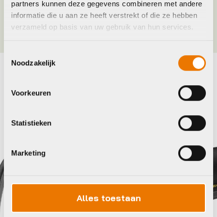
partners kunnen deze gegevens combineren met andere
Kleur
BLACK, Zwart
informatie die u aan ze heeft verstrekt of die ze hebben
verzameld op basis van uw gebruik van hun services.
Toestemmingsselectie
Noodzakelijk
Maak je fiets compleet
Voorkeuren
Bekijk alle accessoires
Statistieken
Continental
Ca
Marketing
Alles toestaan