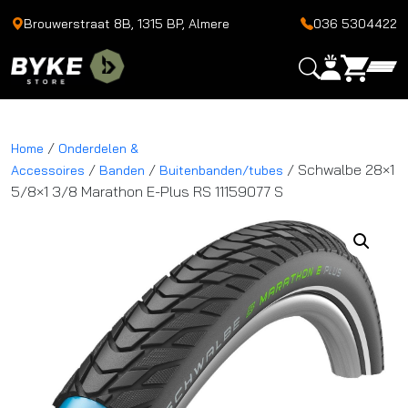
Brouwerstraat 8B, 1315 BP, Almere
036 5304422
/
Home
Onderdelen &
/
/
/ Schwalbe 28×1
Accessoires
Banden
Buitenbanden/tubes
5/8×1 3/8 Marathon E-Plus RS 11159077 S